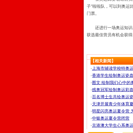
子”啦啦队，可以到奥运
门票。
还进行一场奥运知识小
获选最佳营员有机会获得
【相关新闻】
·
上海市辅读学校特奥
·
香港学生绘制奥运瓷盘
·
图文:绘制我们心中的
·
残奥冠军绘制奥运彩盘 
·
百名博士生共绘奥运瓷
·
天津开展青少年体育夏
·
明星闪亮奥运夏令营 
·
中银奥运夏令营闭营
·
京港澳大学生心系奥运 