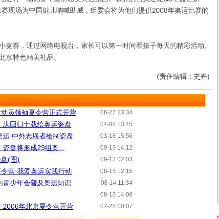
比赛现场为中国健儿呐喊助威，组委会将为他们提供2008年奥运比赛的
竞赛，通过网络电视台，家长可以第一时间看孩子每天的精彩活动。
北京特色精美礼品。
(责任编辑：史卉)
运动员领袖夏令营正式开营
06-27 23:34
 庆回归十载绘奥运瓷盘
04-08 13:45
奥运 中外志愿者绘制瓷盘
03-18 15:56
瓷盘将形成29组奥...
09-19 14:12
盘(图)
09-17 02:03
令营-我爱奥运实践行动
08-15 12:15
为青少年会普及奥运知识
08-14 11:34
08-13 14:08
2006年北京夏令营开营
07-28 00:07