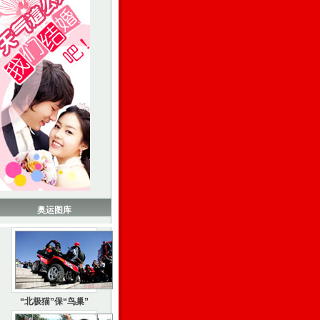
奥运图库
“北极猫”保“鸟巢”