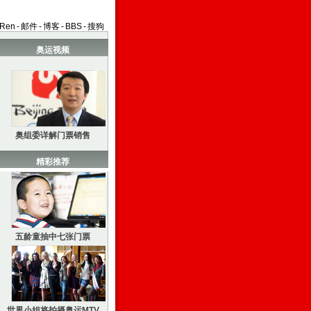
aRen
-
邮件
-
博客
-
BBS
-
搜狗
奥运视频
奥组委详解门票销售
精彩推荐
五龄童抽中七张门票
世界小姐将拍摄奥运MTV