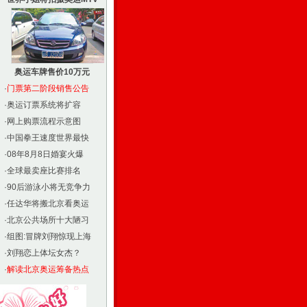
奥运车牌售价10万元
·
门票第二阶段销售公告
·
奥运订票系统将扩容
·
网上购票流程示意图
·
中国拳王速度世界最快
·
08年8月8日婚宴火爆
·
全球最卖座比赛排名
·
90后游泳小将无竞争力
·
任达华将搬北京看奥运
·
北京公共场所十大陋习
·
组图:冒牌刘翔惊现上海
·
刘翔恋上体坛女杰？
·
解读北京奥运筹备热点