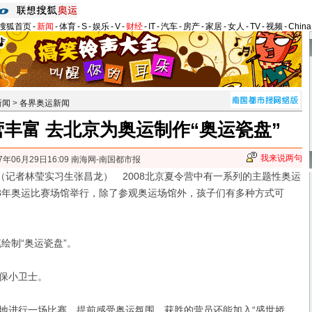
搜狐首页
-
新闻
-
体育
-
S
-
娱乐
-
V
-
财经
-
IT
-
汽车
-
房产
-
家居
-
女人
-
TV
-
视频
-
Chin
新闻
>
各界奥运新闻
丰富 去北京为奥运制作“奥运瓷盘”
我来说两句
7年06月29日16:09 南海网-南国都市报
记者林莹实习生张昌龙） 2008北京夏令营中有一系列的主题性奥运
08年奥运比赛场馆举行，除了参观奥运场馆外，孩子们有多种方式可
。
绘制“奥运瓷盘”。
保小卫士。
进行一场比赛，提前感受奥运氛围。获胜的营员还能加入“盛世娇