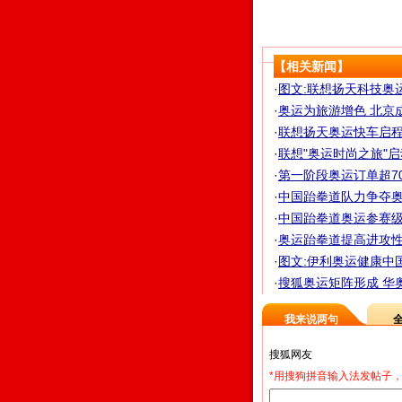
【相关新闻】
·
图文:联想扬天科技奥
·
奥运为旅游增色 北京成
·
联想扬天奥运快车启程 
·
联想"奥运时尚之旅"启动
·
第一阶段奥运订单超70
·
中国跆拳道队力争夺奥运
·
中国跆拳道奥运参赛级别
·
奥运跆拳道提高进攻性
·
图文:伊利奥运健康中
·
搜狐奥运矩阵形成 华奥
我来说两句
*用搜狗拼音输入法发帖子，