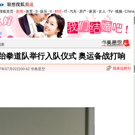
搜狐首页
-
新闻
-
体育
-
S
-
娱乐
-
V
-
财经
-
IT
-
汽车
-
房产
-
家居
-
女人
-
TV
-
视频
-
Chin
图库
跆拳道队举行入队仪式 奥运备战打响
我来说两句
7年07月02日00:42 华奥星空