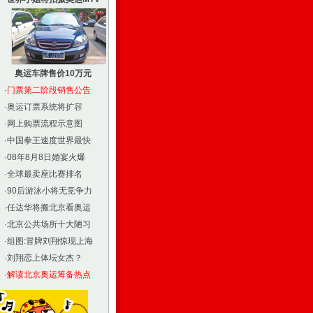
奥运车牌售价10万元
·
门票第二阶段销售公告
·
奥运订票系统将扩容
·
网上购票流程示意图
·
中国拳王速度世界最快
·
08年8月8日婚宴火爆
·
全球最卖座比赛排名
·
90后游泳小将无竞争力
·
任达华将搬北京看奥运
·
北京公共场所十大陋习
·
组图:冒牌刘翔惊现上海
·
刘翔恋上体坛女杰？
·
解读北京奥运筹备热点