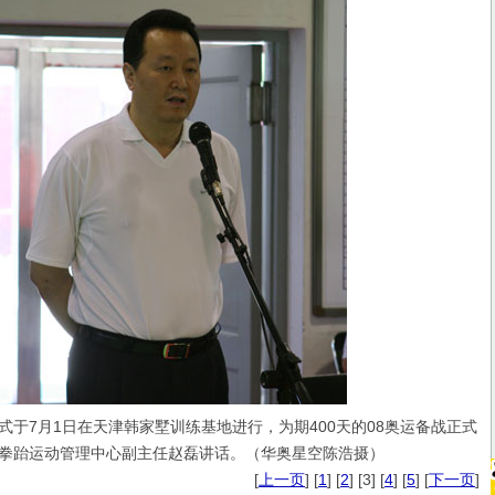
7月1日在天津韩家墅训练基地进行，为期400天的08奥运备战正式
拳跆运动管理中心副主任赵磊讲话。（华奥星空陈浩摄）
[
上一页
] [
1
] [
2
] [3] [
4
] [
5
] [
下一页
]