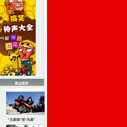
奥运图库
“北极猫”保“鸟巢”