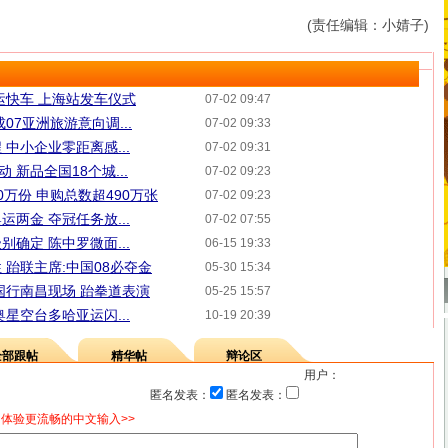
(责任编辑：小婧子)
运快车 上海站发车仪式
07-02 09:47
07亚洲旅游意向调...
07-02 09:33
中小企业零距离感...
07-02 09:31
 新品全国18个城...
07-02 09:23
万份 申购总数超490万张
07-02 09:23
两金 夺冠任务放...
07-02 07:55
确定 陈中罗微面...
06-15 19:33
 跆联主席:中国08必夺金
05-30 15:34
国行南昌现场 跆拳道表演
05-25 15:57
星空台多哈亚运闪...
10-19 20:39
全部跟帖
精华帖
辩论区
用户：
匿名发表：
匿名发表：
体验更流畅的中文输入>>