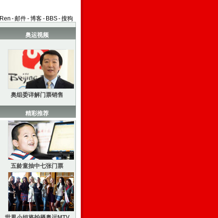
aRen
-
邮件
-
博客
-
BBS
-
搜狗
奥运视频
奥组委详解门票销售
精彩推荐
五龄童抽中七张门票
世界小姐将拍摄奥运MTV