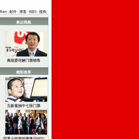
aRen
-
邮件
-
博客
-
BBS
-
搜狗
奥运视频
奥组委详解门票销售
精彩推荐
五龄童抽中七张门票
世界小姐将拍摄奥运MTV