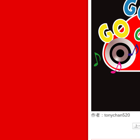
作者：tonychan520
上