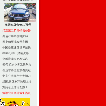
奥运车牌售价10万元
·
门票第二阶段销售公告
·
奥运订票系统将扩容
·
网上购票流程示意图
·
中国拳王速度世界最快
·
08年8月8日婚宴火爆
·
全球最卖座比赛排名
·
90后游泳小将无竞争力
·
任达华将搬北京看奥运
·
北京公共场所十大陋习
·
组图:冒牌刘翔惊现上海
·
刘翔恋上体坛女杰？
·
解读北京奥运筹备热点