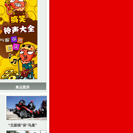
奥运图库
“北极猫”保“鸟巢”