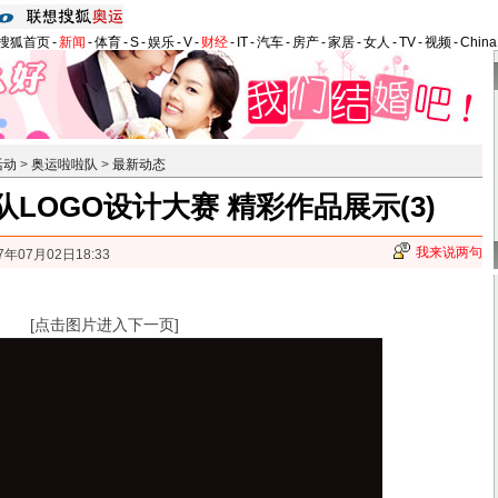
搜狐首页
-
新闻
-
体育
-
S
-
娱乐
-
V
-
财经
-
IT
-
汽车
-
房产
-
家居
-
女人
-
TV
-
视频
-
Chin
活动
>
奥运啦啦队
>
最新动态
LOGO设计大赛 精彩作品展示(3)
我来说两句
7年07月02日18:33
[点击图片进入下一页]