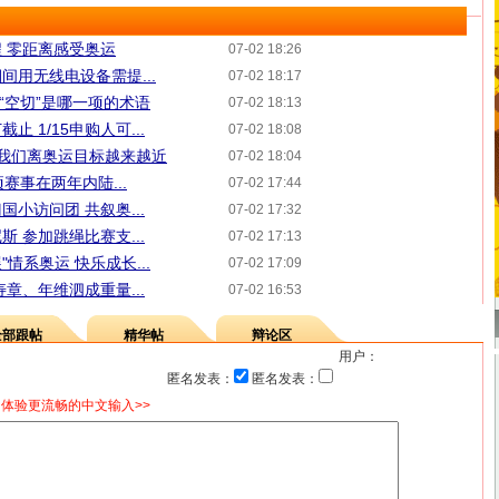
 零距离感受奥运
07-02 18:26
间用无线电设备需提...
07-02 18:17
 “空切”是哪一项的术语
07-02 18:13
 1/15申购人可...
07-02 18:08
:我们离奥运目标越来越近
07-02 18:04
项赛事在两年内陆...
07-02 17:44
小访问团 共叙奥...
07-02 17:32
 参加跳绳比赛支...
07-02 17:13
情系奥运 快乐成长...
07-02 17:09
章、年维泗成重量...
07-02 16:53
全部跟帖
精华帖
辩论区
用户：
匿名发表：
匿名发表：
体验更流畅的中文输入>>