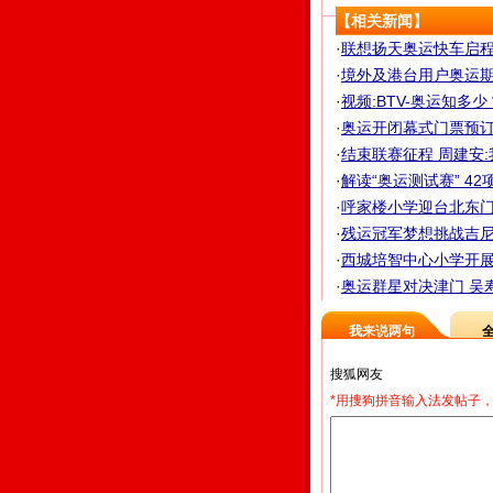
【相关新闻】
·
联想扬天奥运快车启程
·
境外及港台用户奥运期
·
视频:BTV-奥运知多少
·
奥运开闭幕式门票预订截止
·
结束联赛征程 周建安
·
解读“奥运测试赛” 42
·
呼家楼小学迎台北东门国
·
残运冠军梦想挑战吉尼斯
·
西城培智中心小学开展"
·
奥运群星对决津门 吴寿
我来说两句
*用搜狗拼音输入法发帖子，