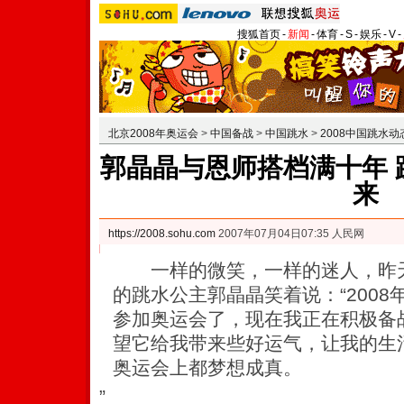
搜狐首页
-
新闻
-
体育
-
S
-
娱乐
-
V
-
北京2008年奥运会
>
中国备战
>
中国跳水
>
2008中国跳水动
郭晶晶与恩师搭档满十年 
来
https://2008.sohu.com
2007年07月04日07:35 人民网
一样的微笑，一样的迷人，昨天
的跳水公主郭晶晶笑着说：“200
参加奥运会了，现在我正在积极备
望它给我带来些好运气，让我的生
奥运会上都梦想成真。
”