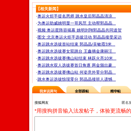
【相关新闻】
·
奥运火炬手提名恩师 跳水皇后郭晶晶清凉...
·
为奥运助威姚明显一哥风范 主动帮郭晶晶...
·
视频:奥运星阵容揭幕 姚明刘翔郭晶晶共同道贺
·
图文:北京奥运火炬手选拔活动 郭晶晶接受采访
·
奥运跳水选拔首站结束 郭晶晶/吴敏霞3米...
·
奥运跳水选拔赛女双跳台 王鑫摘金康丽汪...
·
奥运跳水选拔赛佛山站结束 林跃火亮10米...
·
奥运跳水双人选拔赛首日角逐 两金颁出豪...
·
奥运跳水选拔赛佛山站 何姿意外零分郭晶...
·
跳水奥运选拔惊现零分 郭晶晶接班人遗憾...
我来说两句
全部跟帖
精华帖
匿名
*用搜狗拼音输入法发帖子，体验更流畅的