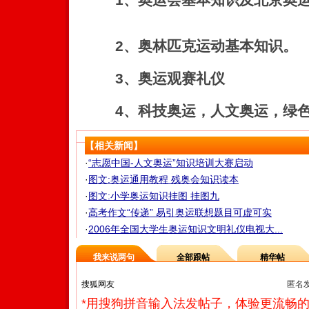
2、奥林匹克运动基本知识。
3、奥运观赛礼仪
4、科技奥运，人文奥运，绿色
【相关新闻】
·
“志愿中国-人文奥运”知识培训大赛启动
·
图文:奥运通用教程 残奥会知识读本
·
图文:小学奥运知识挂图 挂图九
·
高考作文“传递” 易引奥运联想题目可虚可实
·
2006年全国大学生奥运知识文明礼仪电视大...
我来说两句
全部跟帖
精华帖
匿名
*用搜狗拼音输入法发帖子，体验更流畅的