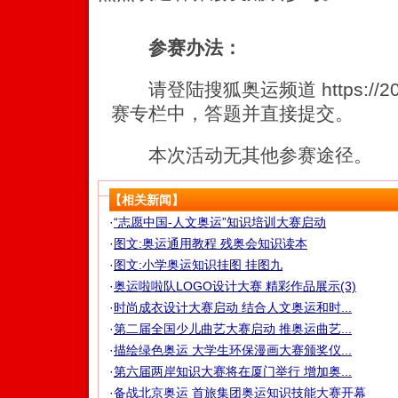
参赛办法：
请登陆搜狐奥运频道 https://200
赛专栏中，答题并直接提交。
本次活动无其他参赛途径。
【相关新闻】
·
“志愿中国-人文奥运”知识培训大赛启动
·
图文:奥运通用教程 残奥会知识读本
·
图文:小学奥运知识挂图 挂图九
·
奥运啦啦队LOGO设计大赛 精彩作品展示(3)
·
时尚成衣设计大赛启动 结合人文奥运和时...
·
第二届全国少儿曲艺大赛启动 推奥运曲艺...
·
描绘绿色奥运 大学生环保漫画大赛颁奖仪...
·
第六届两岸知识大赛将在厦门举行 增加奥...
·
备战北京奥运 首旅集团奥运知识技能大赛开幕