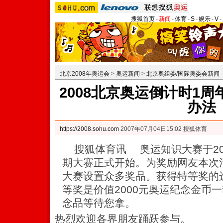
搜狐首页
-
新闻
-
体育
-
S
-
娱乐
-
V
-
北京2008年奥运会
>
奥运新闻
>
北京奥组委/国际奥委会新闻
2008北京奥运倒计时1
办法
https://2008.sohu.com
2007年07月04日15:02 搜狐体育
搜狐体育讯 奥运知识大赛于200
期大赛正式开始。为奖励网友本次
大赛设置众多奖品。获得特等奖的
等奖是价值2000元奥运纪念金币
念品等待您拿。
热烈欢迎各界朋友踊跃参与。