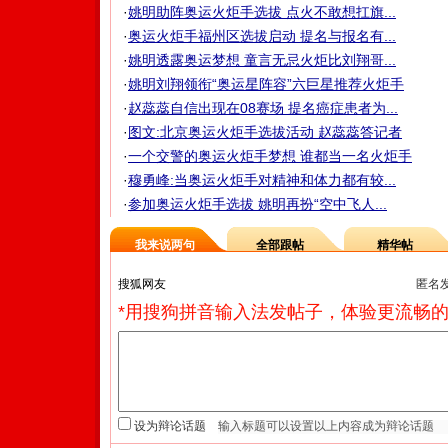
·
姚明助阵奥运火炬手选拔 点火不敢想扛旗...
·
奥运火炬手福州区选拔启动 提名与报名有...
·
姚明透露奥运梦想 童言无忌火炬比刘翔哥...
·
姚明刘翔领衔“奥运星阵容”六巨星推荐火炬手
·
赵蕊蕊自信出现在08赛场 提名癌症患者为...
·
图文:北京奥运火炬手选拔活动 赵蕊蕊答记者
·
一个交警的奥运火炬手梦想 谁都当一名火炬手
·
穆勇峰:当奥运火炬手对精神和体力都有较...
·
参加奥运火炬手选拔 姚明再扮“空中飞人...
我来说两句
全部跟帖
精华帖
匿名
*用搜狗拼音输入法发帖子，体验更流畅的
设为辩论话题