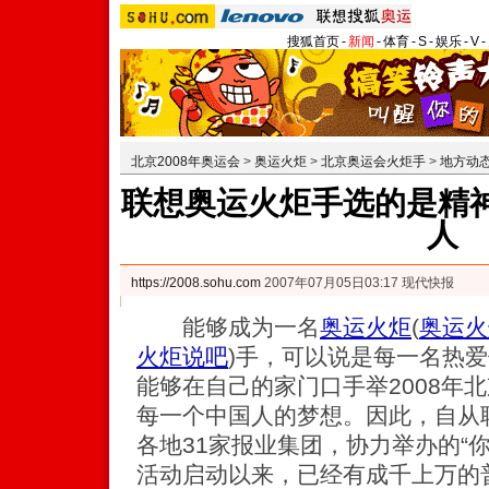
搜狐首页
-
新闻
-
体育
-
S
-
娱乐
-
V
-
北京2008年奥运会
>
奥运火炬
>
北京奥运会火炬手
>
地方动
联想奥运火炬手选的是精神
人
https://2008.sohu.com
2007年07月05日03:17 现代快报
能够成为一名
奥运火炬
(
奥运火
火炬说吧
)
手，可以说是每一名热爱
能够在自己的家门口手举2008年
每一个中国人的梦想。因此，自从
各地31家报业集团，协力举办的“
活动启动以来，已经有成千上万的