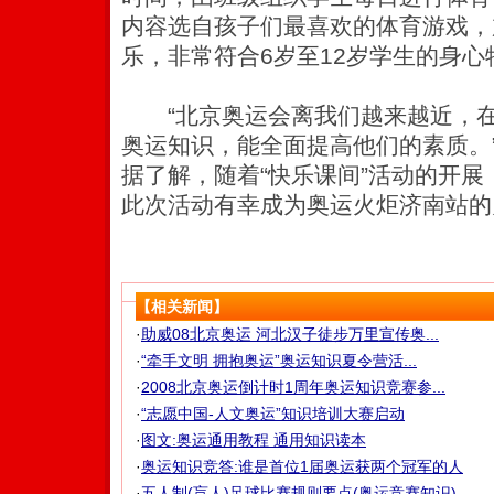
内容选自孩子们最喜欢的体育游戏，
乐，非常符合6岁至12岁学生的身心
“北京奥运会离我们越来越近，在小
奥运知识，能全面提高他们的素质。
据了解，随着“快乐课间”活动的开
此次活动有幸成为奥运火炬济南站的
【相关新闻】
·
助威08北京奥运 河北汉子徒步万里宣传奥...
·
“牵手文明 拥抱奥运”奥运知识夏令营活...
·
2008北京奥运倒计时1周年奥运知识竞赛参...
·
“志愿中国-人文奥运”知识培训大赛启动
·
图文:奥运通用教程 通用知识读本
·
奥运知识竞答:谁是首位1届奥运获两个冠军的人
·
五人制(盲人)足球比赛规则要点(奥运竞赛知识)