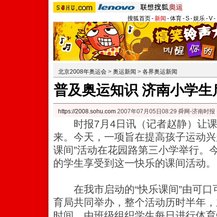
搜狐首页
-
新闻
-
体育
-
S
-
娱乐
-
V
-
北京2008年奥运会
>
奥运新闻
>
各界奥运新闻
普及奥运知识 济南小学生
https://2008.sohu.com
2007年07月05日08:29 舜网-济南时报
时报7月4日讯（记者赵静）让课
来。今天，一项旨在提高孩子运动兴
课间”活动在花园路第三小学举行。
的学生享受到这一快乐的课间活动。
在我市启动的“快乐课间”由可口
育局共同举办，整个活动历时半年，
时间，由班级组织学生每日进行体育