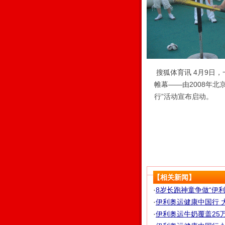
搜狐体育讯 4月9日
帷幕——由2008年
行”活动宣布启动。
【相关新闻】
·
8岁长跑神童争做“伊
·
伊利奥运健康中国行 大
·
伊利奥运牛奶覆盖25万