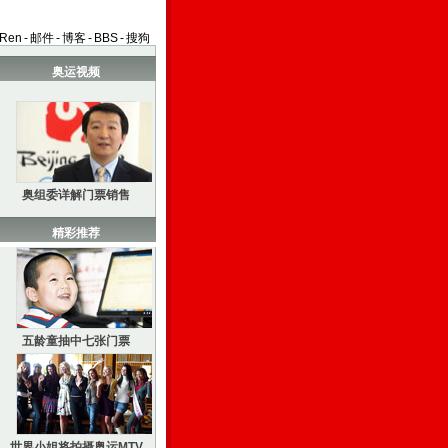
aRen
-
邮件
-
博客
-
BBS
-
搜狗
奥运视频
奥组委详解门票销售
精彩推荐
五龄童抽中七张门票
世界小姐将拍摄奥运MTV