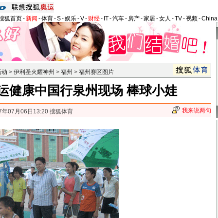
搜狐首页
-
新闻
-
体育
-
S
-
娱乐
-
V
-
财经
-
IT
-
汽车
-
房产
-
家居
-
女人
-
TV
-
视频
-
Chin
活动
>
伊利圣火耀神州
>
福州
>
福州赛区图片
运健康中国行泉州现场 棒球小娃
我来说两句
7年07月06日13:20 搜狐体育