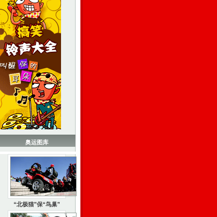
奥运图库
“北极猫”保“鸟巢”