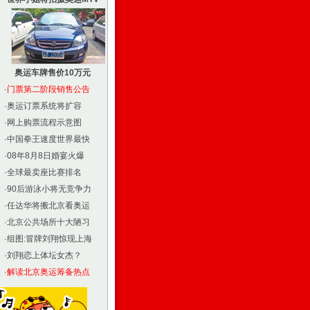
奥运车牌售价10万元
·
门票第二阶段销售公告
·
奥运订票系统将扩容
·
网上购票流程示意图
·
中国拳王速度世界最快
·
08年8月8日婚宴火爆
·
全球最卖座比赛排名
·
90后游泳小将无竞争力
·
任达华将搬北京看奥运
·
北京公共场所十大陋习
·
组图:冒牌刘翔惊现上海
·
刘翔恋上体坛女杰？
·
解读北京奥运筹备热点