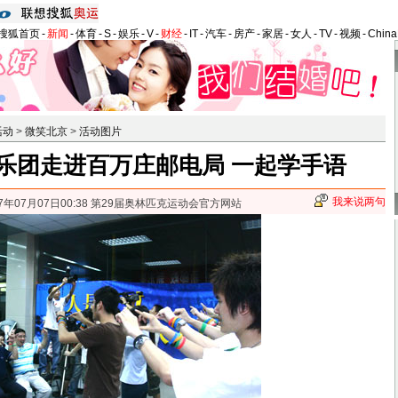
搜狐首页
-
新闻
-
体育
-
S
-
娱乐
-
V
-
财经
-
IT
-
汽车
-
房产
-
家居
-
女人
-
TV
-
视频
-
Chin
活动
>
微笑北京
>
活动图片
乐团走进百万庄邮电局 一起学手语
我来说两句
07年07月07日00:38 第29届奥林匹克运动会官方网站