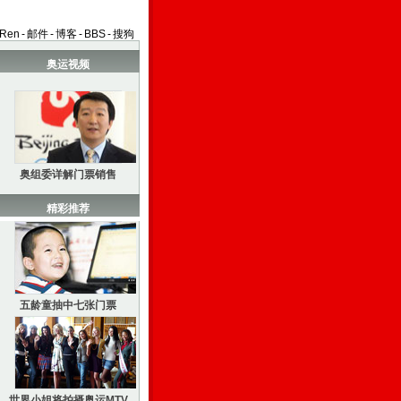
aRen
-
邮件
-
博客
-
BBS
-
搜狗
奥运视频
奥组委详解门票销售
精彩推荐
五龄童抽中七张门票
世界小姐将拍摄奥运MTV