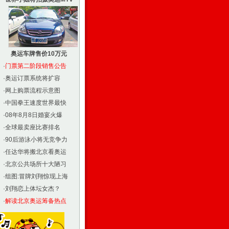
奥运车牌售价10万元
·
门票第二阶段销售公告
·
奥运订票系统将扩容
·
网上购票流程示意图
·
中国拳王速度世界最快
·
08年8月8日婚宴火爆
·
全球最卖座比赛排名
·
90后游泳小将无竞争力
·
任达华将搬北京看奥运
·
北京公共场所十大陋习
·
组图:冒牌刘翔惊现上海
·
刘翔恋上体坛女杰？
·
解读北京奥运筹备热点