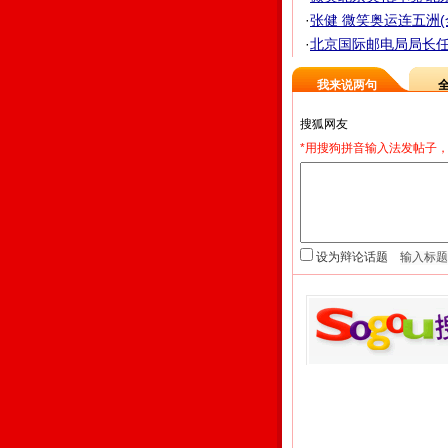
·
张健 微笑奥运连五洲(
·
北京国际邮电局局长任
我来说两句
*用搜狗拼音输入法发帖子，
设为辩论话题