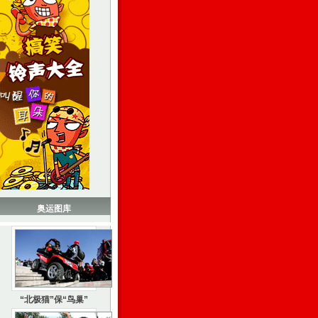
奥运图库
“北极猫”保“鸟巢”