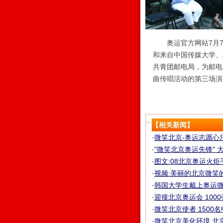
奥运官方网站7月7日
和来自中国传媒大学、
共青团邮电局，为邮电
曲传唱活动的第三场演
【相关新闻】
·
微笑北京-奥运志愿心乐
·
"微笑北京奥运先锋" 大
·
图文:08北京奥运火
·
视频:美丽的北京微笑
·
韩国大学生戴上奥运微笑
·
迎接北京奥运会 1000
·
微笑北京使者 1500名
·
微笑北京美化环境 北京