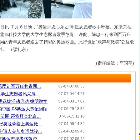
讯 ７月６日晚，“奥运志愿心乐团”明星志愿者歌手叶蓓、东来东往
北京科技大学的大学生志愿者歌手彭青、许侃、陈忠一行来到百万庄
局的青年志愿者送去了精彩的奥运歌曲。此行也是“歌声与微笑”公益歌
出。（缪礼东）
(责任编辑：严国平)
团进百万庄共青团...
07-07-07 00:33
学生志愿者风采展...
07-07-04 14:27
炬手选拔活动启动 姚明微笑
07-07-03 17:07
的中国 08奥运大事记回顾
07-06-29 18:35
圈 还将拜会北京...
07-05-15 11:10
张笑脸争着上奥运微...
07-04-05 14:32
申请人参加奥运驾驶...
07-04-02 09:48
奥运志愿者林落户...
07-04-02 09:45