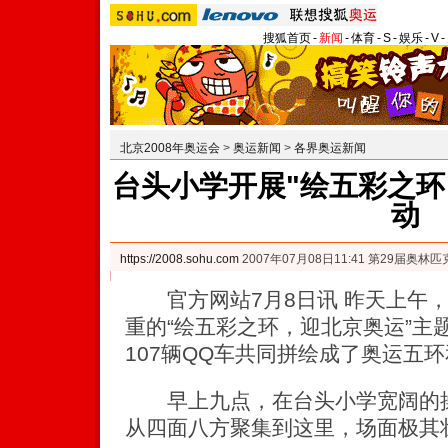
搜狐首页
-
新闻
-
体育
-
S
-
娱乐
-
V
-
北京2008年奥运会
>
奥运新闻
>
各界奥运新闻
台头小学开展"绘五彩之环
动
https://2008.sohu.com
2007年07月08日11:41 第29届奥
官方网站7月8日讯 昨天上午，
重的“绘五彩之环，迎北京奥运”主
107辆QQ车共同拼绘成了奥运五环和
早上九点，在台头小学宽阔的操
从四面八方聚集到这里，场面极其