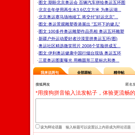
·
图文:期盼北京奥运会 百辆汽车拼绘奥运五环图
·
北京去年使用再生水3.6亿立方米 为奥运湖...
·
北京奥运赛马场地竣工 将交付"好运北京"...
·
图文:奥运景观雕塑香港展出 "五环下的健儿"
·
图文:100多件奥运雕塑作品亮相 奥运五环雕塑
·
新疆户外运动爱好者沙漠里拼奥运五环(图)
·
奥运社区精选微笑照片 2008个笑脸拼成五...
·
图文:伊利奥运健康中国行烟台现场 奥运五环
·
三星奥运图案曝光 用椭圆形三星标志和奥...
我来说两句
全部跟帖
精华帖
匿名
*用搜狗拼音输入法发帖子，体验更流畅的
设为辩论话题