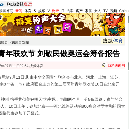
搜狐首页
-
新闻
-
体育
-
S
-
娱乐
-
V
-
财经
-
IT
-
汽车
-
房产
-
家居
-
女人
-
TV
-
视频
-
Chin
志愿者
>
志愿者新闻
青年联欢节 刘敬民做奥运会筹备报告
我来说两句
7年07月11日02:54 搜狐体育
网站7月11日讯 由中华全国青年联合会与北京、河北、上海、江苏、
南8个省（市）政府联合主办的第二届两岸青年联欢节10日在北京开
聚神州 携手共创美好明天”为主题，为期两个月，分5条线路，参与的台
0人。10日上午，参加北京——河北线路活动的800多台湾学生和祖国大
各线路代表参加了开幕式。