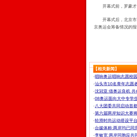
开幕式前，罗豪才会
开幕式后，北京市副市
京奥运会筹备情况的报
【相关新闻】
·
唱响奥运唱响志愿校园行
·
汕头市10名青年志愿
·
沈冠亚:借奥运良机 共
·
08奥运面向大中专学生
·
八大团委共同启动首都
·
第六届两岸知识大赛将在
·
轮滑时尚运动搭设平台 
·
台媒体称:两岸均已同
·
李敏宽:两岸同胞应共同