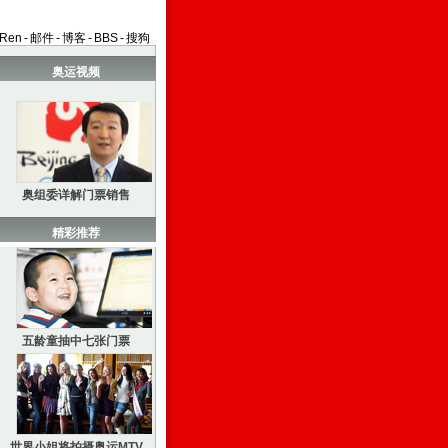
aRen
-
邮件
-
博客
-
BBS
-
搜狗
奥运视频
奥组委详解门票销售
精彩推荐
五龄童抽中七张门票
世界小姐将拍摄奥运MTV