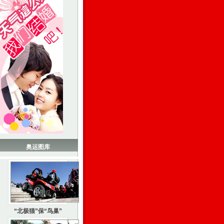
奥运图库
“北极猫”保“鸟巢”