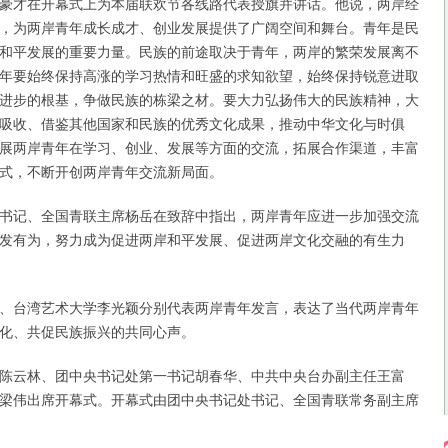
才在开幕式上为本届联欢节各线路代表授旗并讲话。他说，两岸经
，为两岸青年成长成才、创业发展提供了广阔空间和舞台。青年是民
和平发展的重要力量。民族的前途取决于青年，两岸的繁荣发展离不
年要始终保持高涨的学习热情和旺盛的求知欲望，始终保持锐意进取
进步的根基，争做民族的栋梁之材。要大力弘扬伟大的民族精神，大
吸收、借鉴其他国家和民族的优秀文化成果，推动中华文化与时俱
展两岸青年在学习、创业、发展等方面的交流，拓展合作渠道，丰富
式，不断开创两岸青年交流新局面。
记、全国青联主席杨岳在致辞中指出，两岸青年应进一步加强交流
发有为，努力成为促进两岸和平发展、促进两岸文化交融的有生力
台湾艺术大学李光颖分别代表两岸青年发言，表达了当代两岸青年
化、共促民族振兴的共同心声。
云林、团中央书记处第一书记胡春华、中共中央台办副主任王富
梁伟出席开幕式。开幕式由团中央书记处书记、全国青联常务副主席