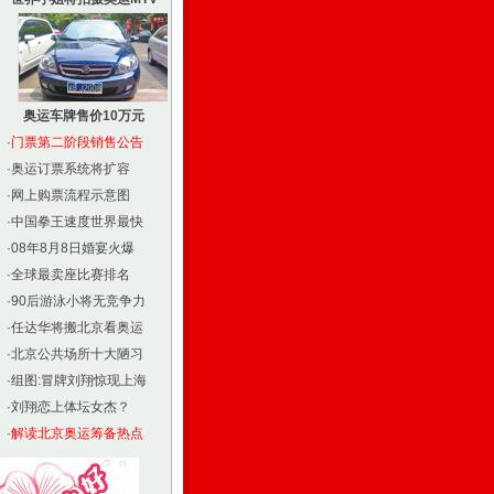
奥运车牌售价10万元
·
门票第二阶段销售公告
·
奥运订票系统将扩容
·
网上购票流程示意图
·
中国拳王速度世界最快
·
08年8月8日婚宴火爆
·
全球最卖座比赛排名
·
90后游泳小将无竞争力
·
任达华将搬北京看奥运
·
北京公共场所十大陋习
·
组图:冒牌刘翔惊现上海
·
刘翔恋上体坛女杰？
·
解读北京奥运筹备热点