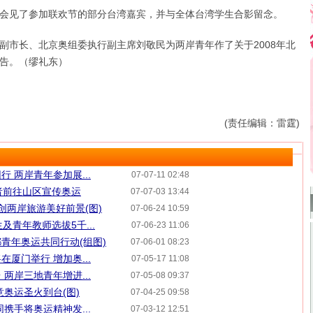
见了参加联欢节的部分台湾嘉宾，并与全体台湾学生合影留念。
长、北京奥组委执行副主席刘敬民为两岸青年作了关于2008年北
告。（缪礼东）
(责任编辑：雷霆)
 两岸青年参加展...
07-07-11 02:48
者前往山区宣传奥运
07-07-03 13:44
创两岸旅游美好前景(图)
07-06-24 10:59
及青年教师选拔5千...
07-06-23 11:06
青年奥运共同行动(组图)
07-06-01 08:23
厦门举行 增加奥...
07-05-17 11:08
两岸三地青年增进...
07-05-08 09:37
意奥运圣火到台(图)
07-04-25 09:58
携手将奥运精神发...
07-03-12 12:51