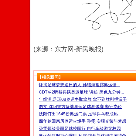
(来源：东方网-新民晚报)
【相关新闻】
·
怀揣足球梦想追日的人 孙继海袒露奥运遗...
·
CDTV-2听黎兵谈奥运足球 讲述"黑色九分钟...
·
年维泗:足球08奥运争取拿牌 拿不到牌别捅漏子
·
图文:沈阳警方备战奥运足球测试赛 坚守岗位
·
沈阳订出1645份奥运门票 足球乒乓都成热...
·
四年轮回亲历奥运火炬手 孙雯:实现光荣与梦想
·
孙雯领骑美丽足球校园行 自行车骑游穿校园
·
奥运领奖服万众瞩目 孙雯:求创新体现中国特色