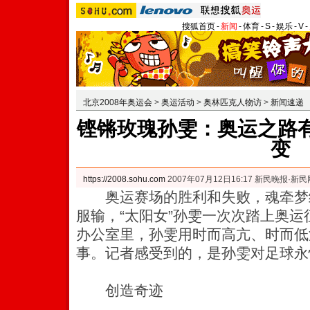
搜狐首页
-
新闻
-
体育
-
S
-
娱乐
-
V
-
北京2008年奥运会
>
奥运活动
>
奥林匹克人物访
>
新闻速递
铿锵玫瑰孙雯：奥运之路有
变
https://2008.sohu.com
2007年07月12日16:17 新民晚报·新民
奥运赛场的胜利和失败，魂牵梦
服输，“太阳女”孙雯一次次踏上奥
办公室里，孙雯用时而高亢、时而低
事。记者感受到的，是孙雯对足球永
创造奇迹