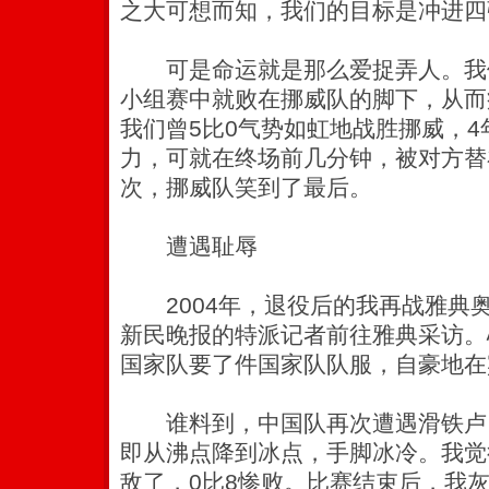
之大可想而知，我们的目标是冲进四
可是命运就是那么爱捉弄人。我
小组赛中就败在挪威队的脚下，从而
我们曾5比0气势如虹地战胜挪威，
力，可就在终场前几分钟，被对方替
次，挪威队笑到了最后。
遭遇耻辱
2004年，退役后的我再战雅典
新民晚报的特派记者前往雅典采访。
国家队要了件国家队队服，自豪地在
谁料到，中国队再次遭遇滑铁卢
即从沸点降到冰点，手脚冰冷。我觉
敌了，0比8惨败。比赛结束后，我