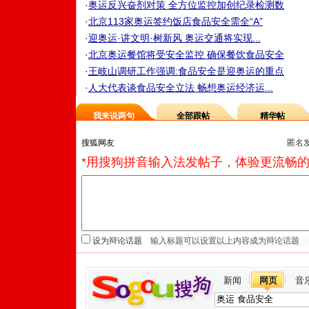
·
奥运反兴奋剂对策 全方位监控加创纪录检测数
·
北京113家奥运签约饭店食品安全需全“A”
·
迎奥运·讲文明·树新风 奥运交通将实现...
·
北京奥运餐馆将受安全监控 确保餐饮食品安全
·
王岐山调研工作强调:食品安全是迎奥运的重点
·
人大代表谈食品安全立法 畅想奥运经济运...
我来说两句
全部跟帖
精华帖
匿名
*用搜狗拼音输入法发帖子，体验更流畅的
设为辩论话题
新闻
网页
音