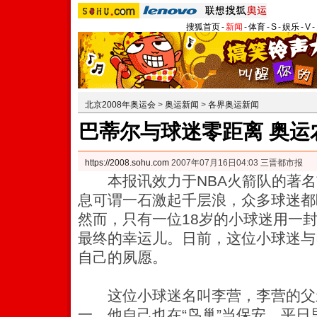
搜狐首页
-
新闻
-
体育
-
S
-
娱乐
-
V
-
北京2008年奥运会
>
奥运新闻
>
各界奥运新闻
巴蒂尔与球迷零距离 奥运
https://2008.sohu.com
2007年07月16日04:03 三晋都市报
本报讯效力于NBA火箭队的著名
息可谓一石激起千层浪，众多球迷都
然而，只有一位18岁的小球迷用一
最终的幸运儿。日前，这位小球迷与
自己的夙愿。
这位小球迷名叫李营，李营的父亲
一，他自己也在“鸟巢”当保安，平