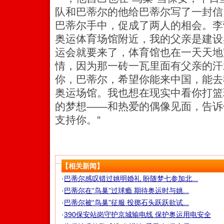
队和巴蒂尔的他给巴蒂尔写了一封信
巴蒂尔手中，促成了两人的相会。李
奥运体育场馆附近，我的父亲是建设
运会就要来了，体育馆也在一天天地
情，因为那一砖一瓦里面有父亲的汗
你，巴蒂尔，希望你能来中国，能去
奥运场馆。我也想在现实中看你打篮
的梦想——和热爱的偶像见面，告诉
支持你。”
【相关新闻】
·
巴蒂尔感叹错过姚明婚礼 盼随梦七参加北...
·
巴蒂尔在“鸟巢”过球瘾 期待奥运时与姚...
·
巴蒂尔被“鸟巢”征服 投掷石头跃跃欲试...
·
390保安站岗守护京城输电线 保护奥运用电安全