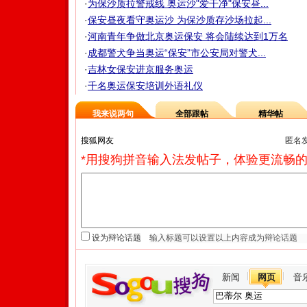
·
为保沙质拉警戒线 奥运沙"爱干净"保安昼...
·
保安昼夜看守奥运沙 为保沙质存沙场拉起...
·
河南青年争做北京奥运保安 将会陆续达到1万名
·
成都警犬争当奥运“保安”市公安局对警犬...
·
吉林女保安进京服务奥运
·
千名奥运保安培训外语礼仪
我来说两句
全部跟帖
精华帖
匿名
*用搜狗拼音输入法发帖子，体验更流畅的
设为辩论话题
新闻
网页
音