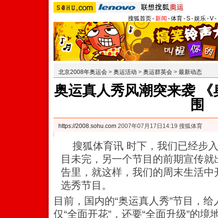
搜狐首页
-
新闻
-
体育
-
S
-
娱乐
-
V
-
北京2008年奥运会
>
奥运活动
>
奥运群英会
>
最新动态
奥运真人秀风潮突来袭 《
围
https://2008.sohu.com
2007年07月17日14:19 搜狐体育
搜狐体育讯 时下，我们已经步入
目未完，另一个节目的前期宣传就
告里，就这样，我们的周末生活中
选秀节目。
目前，国内的“奥运真人秀”节目，
仅“全面开花”，还要“全面升级”的