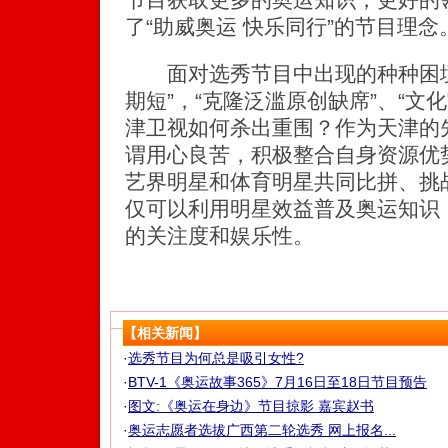
了“助威奥运 快乐同行”的节目理念
面对选秀节目中出现的种种困境
期短”，“克隆泛滥原创缺席”、“文
津卫视如何杀出重围？作为天津的
谓用心良苦，积极整合自身资源优
艺界明星和体育明星共同比拼、挑
仅可以利用明星效益普及奥运知识
的关注度和娱乐性。
【相关新闻】
·
选秀节目为何总是吸引女性?
·
BTV-1《奥运故事365》7月16日至18日节目预告
·
图文:《奥运在身边》节目掠影 嘉宾赵书
·
奥运志愿者选拔广西第二轮选秀 网上报名...