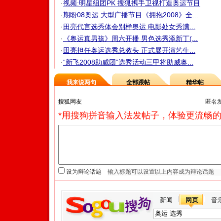
·
视频:明星组团PK 搜狐携手卫视打造奥运节目
·
期盼08奥运 大型广播节目《拥抱2008》全...
·
田亮代言选秀体会别样奥运 电影处女秀满...
·
《奥运真男孩》周六开播 男色选秀添新丁(...
·
田亮担任奥运选秀总教头 正式展开演艺生...
·
“新飞2008助威团”选秀活动三甲将助威奥...
我来说两句
全部跟帖
精华帖
匿名
*用搜狗拼音输入法发帖子，体验更流畅的
设为辩论话题
新闻
网页
音