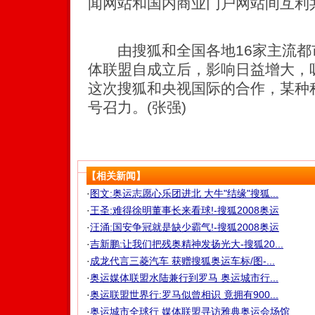
闻网站和国内商业门户网站间互利
由搜狐和全国各地16家主流都
体联盟自成立后，影响日益增大，
这次搜狐和央视国际的合作，某种
号召力。(张强)
【相关新闻】
·
图文:奥运志愿心乐团进北 大牛"结缘"搜狐...
·
王圣:难得徐明董事长来看球!-搜狐2008奥运
·
汪涌:国安争冠就是缺少霸气!-搜狐2008奥运
·
吉新鹏:让我们把残奥精神发扬光大-搜狐20...
·
成龙代言三菱汽车 获赠搜狐奥运车标/图-...
·
奥运媒体联盟水陆兼行到罗马 奥运城市行...
·
奥运联盟世界行:罗马似曾相识 竟拥有900...
·
奥运城市全球行 媒体联盟寻访雅典奥运会场馆