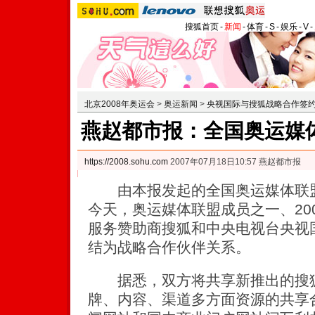
搜狐首页
-
新闻
-
体育
-
S
-
娱乐
-
V
-
北京2008年奥运会
>
奥运新闻
>
央视国际与搜狐战略合作签
燕赵都市报：全国奥运媒
https://2008.sohu.com
2007年07月18日10:57 燕赵都市报
由本报发起的全国奥运媒体联盟
今天，奥运媒体联盟成员之一、20
服务赞助商搜狐和中央电视台央视
结为战略合作伙伴关系。
据悉，双方将共享新推出的搜狐3
牌、内容、渠道多方面资源的共享