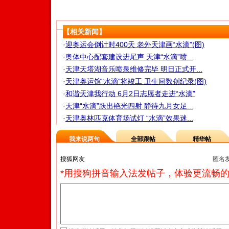
【相关新闻】
·
迎奥运会倒计时400天 老外天津画“水滴”(图)
·
奥体中心配套建设进尾声 天津“水滴”喷...
·
天津天塔湖音乐喷泉维修完毕 明日正式开...
·
天津奥运馆"水滴"将竣工 卫生间数创纪录(图)
·
和谐天津我行动 6月2日志愿者走进“水滴”
·
天津“水滴”跃出艳光四射 静待九月女足...
·
天津奥林匹克体育场试灯 “水滴”效果迷...
我来说两句
全部跟帖
精华帖
匿名
*用搜狗拼音输入法发帖子，体验更流畅的