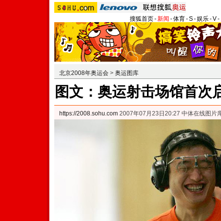
搜狐首页
-
新闻
-
体育
-
S
-
娱乐
-
V
-
北京2008年奥运会
>
奥运图库
图文：奥运射击场馆首次启
https://2008.sohu.com
2007年07月23日20:27 中体在线图片