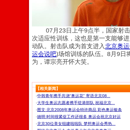
07月23日上午9点半，国家射击
次适应性训练，这也是第一支能够进
动队。射击队成为首支进入
北京奥运
运会说吧
)
场馆训练的队伍。8月9日
为，谭宗亮开怀大笑。
【相关新闻】
·
中韩青年携手共浇“奥运花” 寄语北京08...
·
大学生奥运志愿者携手驻港部队 祝福北京...
·
图文:北京2008年奥运会特许商品 彩色奥运银条
·
姚明:时间很紧促工作还很多 奥运会祝北京好运
·
北京30位美女组建啦啦队 梦想奥运会秀热...