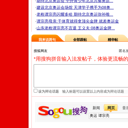
·
期待北京奥运会 中外青少年北京共奏奥运...
·
建设北京奥运会场馆 天津学子携手为08奥...
·
老枪谭宗亮闪耀多哈 期待北京奥运弥补唯...
·
谭宗亮母亲:干体育就得拿顶尖金牌 就差奥运金
·
山东老枪谭宗亮不言退 王义夫:08奥运金牌...
我来说两句
全部跟帖
精华帖
匿名
*用搜狗拼音输入法发帖子，体验更流畅的
设为辩论话题
新闻
网页
音