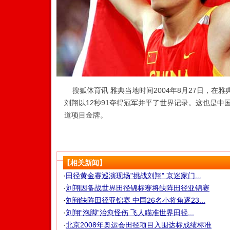
搜狐体育讯 雅典当地时间2004年8月27日，在雅
刘翔以12秒91夺得冠军并平了世界记录。这也是中
道项目金牌。
【相关新闻】
·
田径黄金赛巡演现场"挑战刘翔" 京迷家门...
·
刘翔因备战世界田径锦标赛将缺阵田径亚锦赛
·
刘翔缺阵田径亚锦赛 中国26名小将角逐23...
·
刘翔“泡脚”治愈怪伤 飞人瞄准世界田径...
·
北京2008年奥运会田径项目入围达标成绩标准