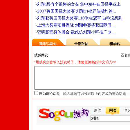
·
刘翔:想有个很棒的女友 集中精神在田径事业上
·
2007英国田径大奖赛 刘翔力挫罗伯斯约翰...
·
刘翔获英国田径大奖赛110米栏冠军 自称没想到
·
上海大奖赛项目揭晓 刘翔参赛将获国际田...
·
韩晓鹏现身体博会 欲效仿刘翔小晖推广冰...
我来说两句
全部跟帖
精华帖
匿名
*用搜狗拼音输入法发帖子，体验更流畅的中文输入>>
设为辩论话题
新闻
网页
音