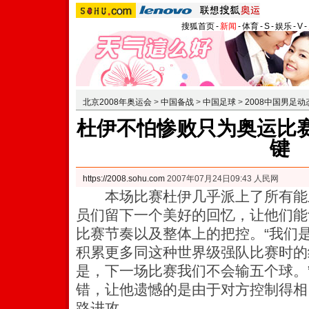
搜狐首页
-
新闻
-
体育
-
S
-
娱乐
-
V
-
北京2008年奥运会
>
中国备战
>
中国足球
>
2008中国男足动
杜伊不怕惨败只为奥运比赛
键
https://2008.sohu.com
2007年07月24日09:43 人民网
本场比赛杜伊几乎派上了所有能
员们留下一个美好的回忆，让他们能
比赛节奏以及整体上的把控。“我们
积累更多同这种世界级强队比赛时的
是，下一场比赛我们不会输五个球。
错，让他遗憾的是由于对方控制得相
路进攻。