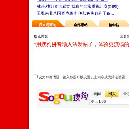
·
林丹:找到奥运感觉 我真的非常重视比赛(组图)
·
卫冕南非八国赛垫底 杜伊却称失败利于备...
我来说两句
全部跟帖
精华帖
匿名
*用搜狗拼音输入法发帖子，体验更流畅的
设为辩论话题
新闻
网页
音