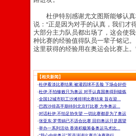
杜伊特别感谢尤文图斯能够认真
说：“正是因为对手的认真，我们才
大部分主力队员都出场了，这会使我
种比赛的经验值得队员一辈子铭记。
这里获得的经验用在奥运会比赛上。
【相关新闻】
·
杜伊看淡比赛结果:被灌四球不丢脸 下场会好些
·
杜伊:不怕惨败只为奥运 对手认真国奥得到锻炼
·
全国12城市职工沙滩排球比赛结束 旨在迎...
·
巴西沙排高手期待到北京打比赛 力争奥运...
·
对话杜伊:不怕足协失望 一切比赛都是为了奥运
·
张亚东:罗雪娟已不适合比赛 回归奥运只是愿望
·
举办一系列活动 香港积极筹备奥运马术比...
·
“我心中的奥运”英语演讲比赛总决赛举行