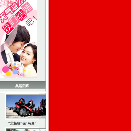
奥运图库
“北极猫”保“鸟巢”