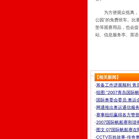
为方便观众抵离，20
公园”的免费班车。比
垫等观赛用品，也会提
站、信息服务亭、英语
【相关新闻】
·
筹备工作进展顺利 青岛
·
组图:“2007青岛国
·
国际奥委会委员:奥运
·
网通推出奥运通信服务 
·
赛事组织赢得各方赞誉 
·
2007国际帆船赛和谐有
·
图文:07国际帆船赛
·
CCTV百姓故事-传奇奥