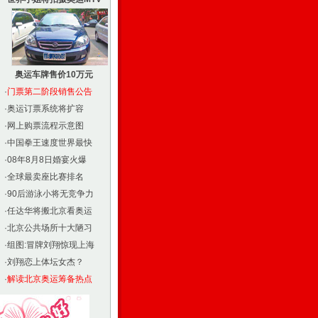
奥运车牌售价10万元
·
门票第二阶段销售公告
·
奥运订票系统将扩容
·
网上购票流程示意图
·
中国拳王速度世界最快
·
08年8月8日婚宴火爆
·
全球最卖座比赛排名
·
90后游泳小将无竞争力
·
任达华将搬北京看奥运
·
北京公共场所十大陋习
·
组图:冒牌刘翔惊现上海
·
刘翔恋上体坛女杰？
·
解读北京奥运筹备热点