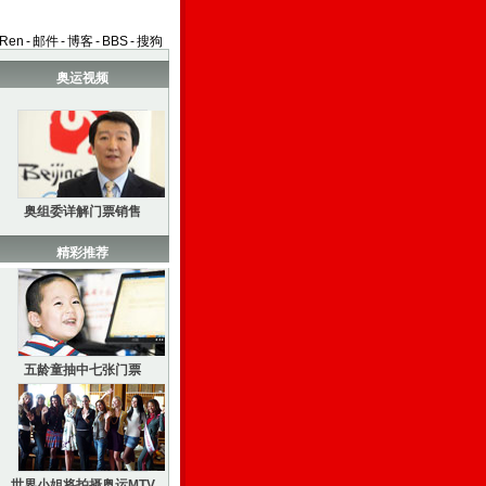
aRen
-
邮件
-
博客
-
BBS
-
搜狗
奥运视频
奥组委详解门票销售
精彩推荐
五龄童抽中七张门票
世界小姐将拍摄奥运MTV