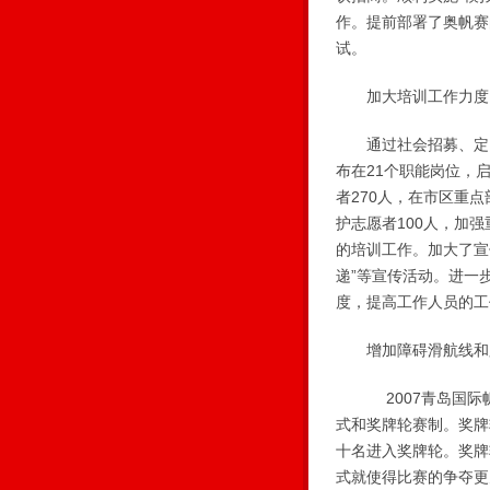
作。提前部署了奥帆赛
试。
加大培训工作力度，
通过社会招募、定向选
布在21个职能岗位，
者270人，在市区重
护志愿者100人，加
的培训工作。加大了宣
递”等宣传活动。进一
度，提高工作人员的工
增加障碍滑航线和胜
2007青岛国际帆
式和奖牌轮赛制。奖牌
十名进入奖牌轮。奖牌
式就使得比赛的争夺更