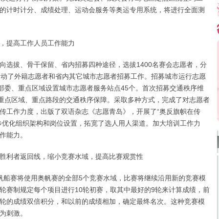
的计时计分、成绩处理、运动会服务等奥运专用系统，将进行全面测
提高工作人员工作能力
拔、骨干保留、省内招募四种途径，选拔1400名赛会志愿者，分
启动了外籍志愿者和省内其它城市志愿者招募工作。招募城市运行志愿
点部委、重点区域设置城市志愿者服务站点45个。首次招募交通秩序维
强重点区域、重点路段的交通秩序保障。采取多种方式，完成了对志愿者
传工作力度，出版了双语杂志《志愿青岛》，开展了“奥反旗帜在传
步优化组织架构和岗位设置，拓宽了选人用人渠道。加大培训工作力
作能力。
利者返回线，缩小竞赛水域，提高比赛观赏性
船赛将使用奥帆赛的全部5个竞赛水域，比赛将继续沿用新的竞赛模
轮赛制规定每个项目进行10轮初赛，取其中最好的9轮来计算成绩，前
轮的成绩双倍积分，和以前的成绩相加，确定最终名次。这种竞赛模
为刺激。