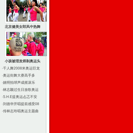
北京健美女郎风中热舞
小孩被理发师剃奥运头
·
千人舞2008米奥运巨龙
·
奥运街舞大赛高手多
·
姚明拍球声成摇滚乐
·
林志颖过生日放歌奥运
·
S.H.E提奥运忐忑不安
·
刘德华开唱提前感受08
·
传林志玲唱奥运主题曲