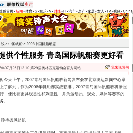
搜狐首页
-
新闻
-
体育
-
S
-
娱乐
-
V
-
财经
-
IT
-
汽车
-
房产
-
家居
-
女人
-
TV
-
视频
-
Chin
备战
>
中国帆船
>
2008中国帆船动态
提供个性服务 青岛国际帆船赛更好看
我来说两句
07年07月26日13:10 第29届奥林匹克运动会官方网站
 今天上午，2007青岛国际帆船赛新闻发布会在北京奥运新闻中心举
上了解到，作为2008年帆船赛实战彩排，2007青岛国际帆船赛将按照
行，使比赛更具观赏性和刺激性，并为运动员、观众、媒体等赛事的
务。
静待扬风起帆