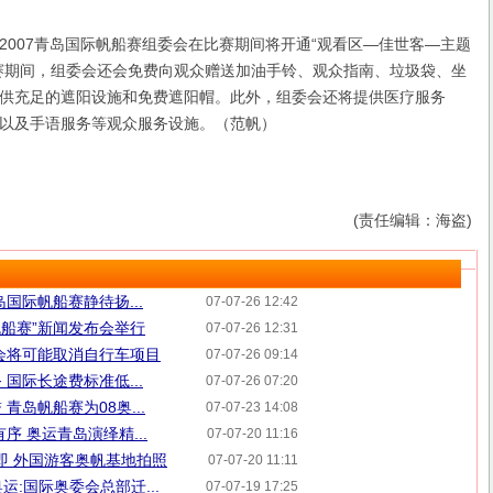
07青岛国际帆船赛组委会在比赛期间将开通“观看区—佳世客—主题
赛期间，组委会还会免费向观众赠送加油手铃、观众指南、垃圾袋、坐
供充足的遮阳设施和免费遮阳帽。此外，组委会还将提供医疗服务
以及手语服务等观众服务设施。（范帆）
(责任编辑：海盗)
国际帆船赛静待扬...
07-07-26 12:42
际帆船赛”新闻发布会举行
07-07-26 12:31
会将可能取消自行车项目
07-07-26 09:14
国际长途费标准低...
07-07-26 07:20
青岛帆船赛为08奥...
07-07-23 14:08
序 奥运青岛演绎精...
07-07-20 11:16
在即 外国游客奥帆基地拍照
07-07-20 11:11
运:国际奥委会总部迁...
07-07-19 17:25