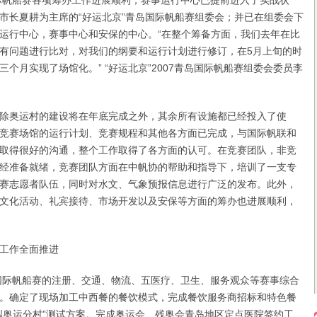
际帆船赛各项筹办工作进展顺利，赛事运行中心已提前进入了实战状
市长夏耕为主席的“好运北京”青岛国际帆船赛组委会；并已在组委会下
运行中心，赛事中心和安保的中心。“在整个筹备方面，我们去年在比
有问题进行比对，对我们的纲要和运行计划进行修订，在5月上旬的时
个月实现了场馆化。” “好运北京”2007青岛国际帆船赛组委会委员李
奥运村的建设将在年底完成之外，其余所有设施都已经投入了使
竞赛场馆的运行计划、竞赛规程和其他各方面已完成，与国际帆联和
取得很好的沟通，整个工作取得了各方面的认可。在竞赛团队，非竞
经准备就绪，竞赛团队方面在中帆协的帮助和指导下，培训了一支专
赛志愿者队伍，同时对水文、气象预报信息进行广泛的发布。此外，
文化活动、礼宾接待、市场开发以及安保等方面的筹办也进展顺利，
工作全面推进
际帆船赛的注册、交通、物流、五医疗、卫生、服务观众等赛事综合
。确定了现场加工中西餐的餐饮模式，完成餐饮服务商招标和特色餐
拟奥运分村”测试方案。完成奥运会、残奥会青岛地区定点医院签约工