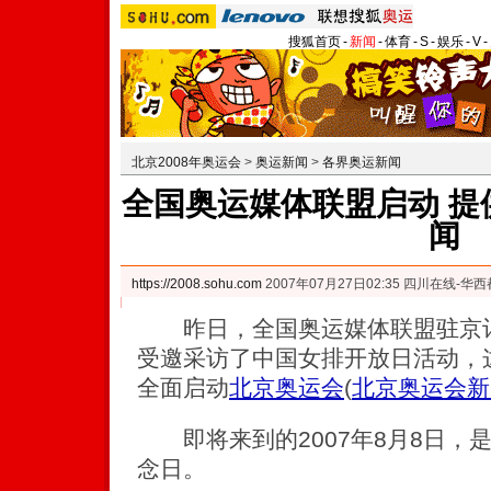
搜狐首页
-
新闻
-
体育
-
S
-
娱乐
-
V
-
北京2008年奥运会
>
奥运新闻
>
各界奥运新闻
全国奥运媒体联盟启动 提
闻
https://2008.sohu.com
2007年07月27日02:35 四川在线-华
昨日，全国奥运媒体联盟驻京记
受邀采访了中国女排开放日活动，
全面启动
北京奥运会
(
北京奥运会新
即将来到的2007年8月8日，
念日。