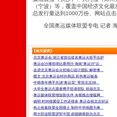
（宁波）等，覆盖中国经济文化最
总发行量达到1000万份、网站点
全国奥运媒体联盟专电 记者 
【相关新闻】
·
北京奥运会:浙江省首位提名奥运火炬手出炉
·
奥运会沙滩排球比赛用沙 海南"奥运沙"运...
·
走进北京奥运会火炬核心设计团队 解密奥...
·
图文:北京奥运会特许商品 彩色奥运银条
·
中韩青年携手共浇“奥运花” 寄语北京08...
·
大学生奥运志愿者携手驻港部队 祝福北京...
·
奥运媒体联盟增加新伙伴 央视推出搜狐网...
·
姚明:时间很紧促工作还很多 奥运会祝北京好运
·
热土收集联盟全国搜土 制作中华地图为奥...
·
两大职业联盟进军中国 超级碗将助兴北京...