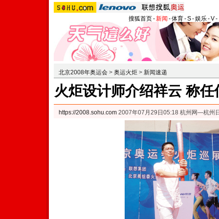
搜狐首页
-
新闻
-
体育
-
S
-
娱乐
-
V
-
北京2008年奥运会
>
奥运火炬
>
新闻速递
火炬设计师介绍祥云 称任
https://2008.sohu.com
2007年07月29日05:18 杭州网—杭州