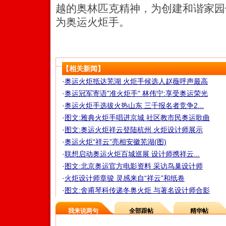
越的奥林匹克精神，为创建和谐家园
为奥运火炬手。
【相关新闻】
·
奥运火炬抵达芜湖 火炬手候选人赵薇呼声最高
·
奥运冠军寄语"准火炬手" 林伟宁:享受奥运荣光
·
奥运火炬手选拔火热山东 三千报名者竞争2...
·
图文:雅典火炬手唱进京城 社区教市民奥运歌曲
·
图文:奥运火炬祥云登陆杭州 火炬设计师展示
·
奥运火炬“祥云”亮相安徽芜湖(图)
·
联想启动奥运火炬百城巡展 设计师携祥云...
·
图文:北京奥运官方电影资料 采访鸟巢设计师
·
火炬设计师章骏 灵感来自“祥云”和纸卷
·
图文:舍甫琴科传递冬奥火炬 与著名设计师合影
我来说两句
全部跟帖
精华帖