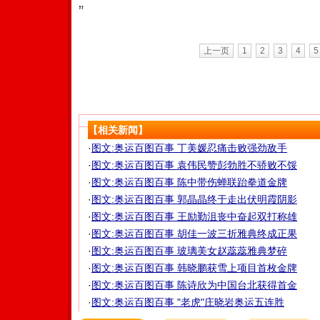
”
上一页
1
2
3
4
5
【相关新闻】
·
图文:奥运百图百事 丁美媛忍痛击败强劲敌手
·
图文:奥运百图百事 袁伟民赞彭勃胜不骄败不馁
·
图文:奥运百图百事 陈中带伤蝉联跆拳道金牌
·
图文:奥运百图百事 郭晶晶终于走出伏明霞阴影
·
图文:奥运百图百事 王励勤沮丧中奋起双打称雄
·
图文:奥运百图百事 胡佳一波三折雅典终成正果
·
图文:奥运百图百事 玻璃美女赵蕊蕊雅典梦碎
·
图文:奥运百图百事 韩晓鹏获雪上项目首枚金牌
·
图文:奥运百图百事 陈诗欣为中国台北获得首金
·
图文:奥运百图百事 "老虎"庄晓岩奥运五连胜