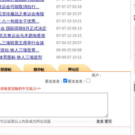
运会可能取消自行...
07-07-27 02:18
匹克珍藏品之奥运会海报
07-07-26 15:37
八一包揽女子优秀...
07-07-23 10:21
会 国际田联8月正式决定
07-07-15 06:13
 北京奥运会马术易地香港
07-07-12 19:15
人三项联盟主席举行会谈
07-04-22 20:57
站 铁人三项世界...
06-09-25 06:08
会体育图标 铁人三项造型
06-08-07 10:12
全部跟帖
精华帖
辩论区
用户：
匿名发表：
匿名发表：
体验更流畅的中文输入>>