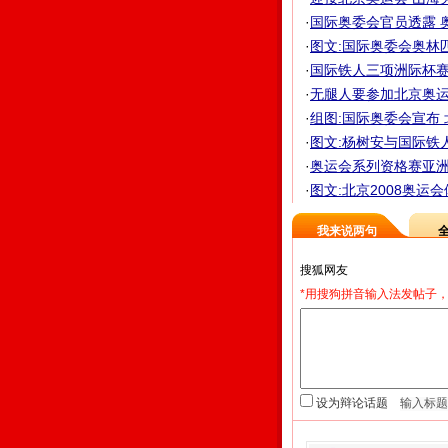
·
国际奥委会官员透露 奥
·
图文:国际奥委会奥林
·
国际铁人三项洲际杯赛 
·
无腿人要参加北京奥运
·
组图:国际奥委会宣布
·
图文:杨树安与国际铁
·
奥运会系列资格赛亚洲首
·
图文:北京2008奥运
我来说两句
*用搜狗拼音输入法发帖子，
设为辩论话题