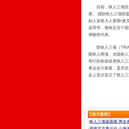
目前，铁人三项世界
赛。 国际铁人三项联
始人加拿大人莱斯•麦克
温哥华，拥有近百个国
洲都有代表。
除铁人三项（TRIA
跑铁人两项、水陆铁人
举行的各级各类铁人三项
奥运会大家庭，是历史
会上首次设立了铁人三
【相关新闻】
·
铁人三项面面观 男女各
·
迎接北京奥运会 山海