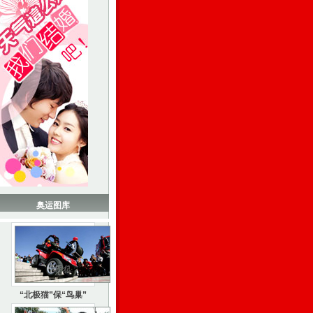
奥运图库
“北极猫”保“鸟巢”