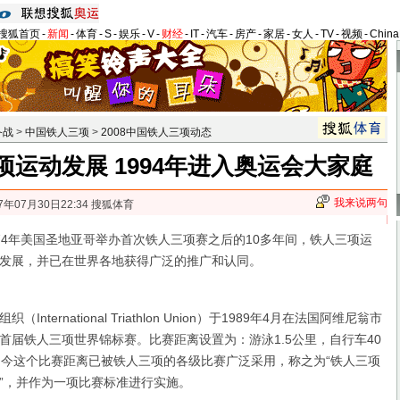
搜狐首页
-
新闻
-
体育
-
S
-
娱乐
-
V
-
财经
-
IT
-
汽车
-
房产
-
家居
-
女人
-
TV
-
视频
-
Chin
备战
>
中国铁人三项
>
2008中国铁人三项动态
运动发展 1994年进入奥运会大家庭
我来说两句
7年07月30日22:34 搜狐体育
4年美国圣地亚哥举办首次铁人三项赛之后的10多年间，铁人三项运
发展，并已在世界各地获得广泛的推广和认同。
ernational Triathlon Union）于1989年4月在法国阿维尼翁市
首届铁人三项世界锦标赛。比赛距离设置为：游泳1.5公里，自行车40
如今这个比赛距离已被铁人三项的各级比赛广泛采用，称之为“铁人三项
”，并作为一项比赛标准进行实施。