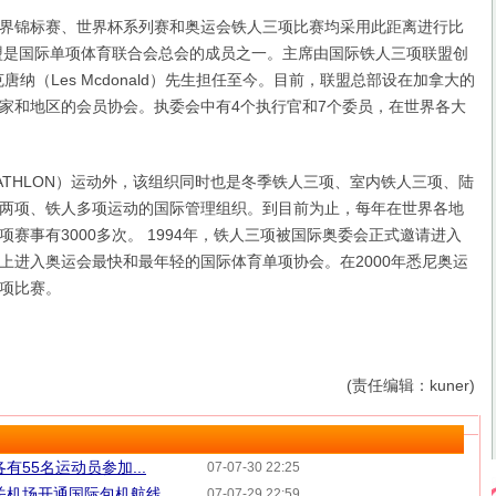
锦标赛、世界杯系列赛和奥运会铁人三项比赛均采用此距离进行比
盟是国际单项体育联合会总会的成员之一。主席由国际铁人三项联盟创
唐纳（Les Mcdonald）先生担任至今。目前，联盟总部设在加拿大的
家和地区的会员协会。执委会中有4个执行官和7个委员，在世界各大
THLON）运动外，该组织同时也是冬季铁人三项、室内铁人三项、陆
两项、铁人多项运动的国际管理组织。到目前为止，每年在世界各地
赛事有3000多次。 1994年，铁人三项被国际奥委会正式邀请进入
上进入奥运会最快和最年轻的国际体育单项协会。在2000年悉尼奥运
项比赛。
(责任编辑：kuner)
有55名运动员参加...
07-07-30 22:25
关机场开通国际包机航线
07-07-29 22:59