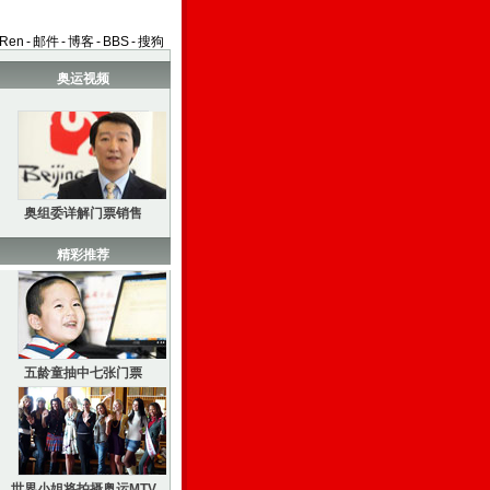
aRen
-
邮件
-
博客
-
BBS
-
搜狗
奥运视频
奥组委详解门票销售
精彩推荐
五龄童抽中七张门票
世界小姐将拍摄奥运MTV