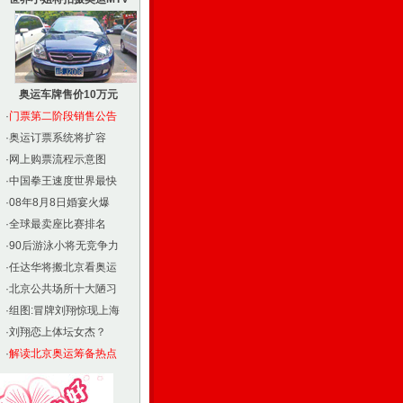
奥运车牌售价10万元
·
门票第二阶段销售公告
·
奥运订票系统将扩容
·
网上购票流程示意图
·
中国拳王速度世界最快
·
08年8月8日婚宴火爆
·
全球最卖座比赛排名
·
90后游泳小将无竞争力
·
任达华将搬北京看奥运
·
北京公共场所十大陋习
·
组图:冒牌刘翔惊现上海
·
刘翔恋上体坛女杰？
·
解读北京奥运筹备热点