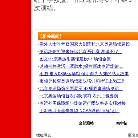
次演练。
【相关新闻】
·
党外人士昨考察国家大剧院和北京奥运场馆建设
·
奥运场馆将迎来好运北京系列赛 测试不仅...
·
图文:北京奥运射箭馆建设中 场馆全景
·
以动带静激活一潭碧水(探营新建奥运场馆 ...
·
组图:走入08奥运场馆 倾听鲜为人知的感人故事
·
市领导检查奥运场馆团队培训和持证上岗工作
·
北京奥运场馆全面展示 42项赛事演练奥运...
·
北京奥运场馆首次消防演习 农民工也要演...
·
奥运外围保障组与场馆运行团队率先实现对接
·
面对枪口无丝毫畏惧 NCAA球员“演练”团...
我来说两句
全部跟帖
精华帖
匿名