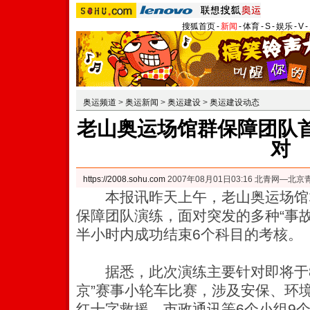
搜狐首页
-
新闻
-
体育
-
S
-
娱乐
-
V
-
奥运频道
>
奥运新闻
>
奥运建设
>
奥运建设动态
老山奥运场馆群保障团队首
对
https://2008.sohu.com
2007年08月01日03:16 北青网—北
本报讯昨天上午，老山奥运场馆
保障团队演练，面对突发的多种“事
半小时内成功结束6个科目的考核。
据悉，此次演练主要针对即将于8月
京”赛事小轮车比赛，涉及安保、环
红十字救援、市政通讯等6个小组9个