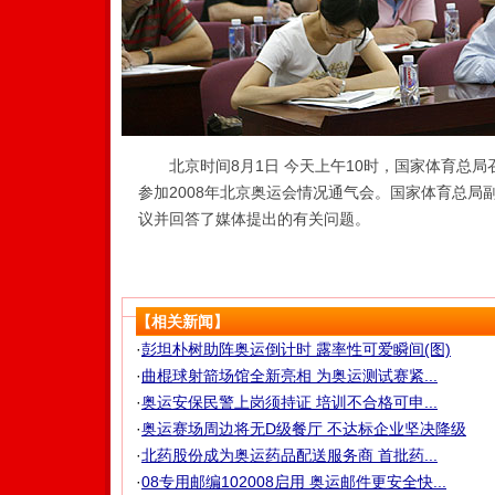
北京时间8月1日 今天上午10时，国家体育总局
参加2008年北京奥运会情况通气会。国家体育总局
议并回答了媒体提出的有关问题。
【相关新闻】
·
彭坦朴树助阵奥运倒计时 露率性可爱瞬间(图)
·
曲棍球射箭场馆全新亮相 为奥运测试赛紧...
·
奥运安保民警上岗须持证 培训不合格可申...
·
奥运赛场周边将无D级餐厅 不达标企业坚决降级
·
北药股份成为奥运药品配送服务商 首批药...
·
08专用邮编102008启用 奥运邮件更安全快...