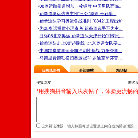
·
08奥运跆拳道增加一枚铜牌 中国男队面临...
·
跆拳道奥运选拔主推“三公”原则 号召学...
·
跆拳道队学习奥运备战准则 “0842”工程出炉
·
为08奥运提供心理参考 跆拳道选手不为主...
·
目标08北京奥运 跆拳道队天津开始"冲刺性...
·
跆拳道队走上08"起跑线" 北京奥运女队要...
·
中国跆拳道奥运会前冲刺性备战 力争夺奥...
·
马德里费德勒横扫奥运冠军 罗迪克萨芬苦...
我来说两句
全部跟帖
精华帖
匿名
*用搜狗拼音输入法发帖子，体验更流畅的
设为辩论话题