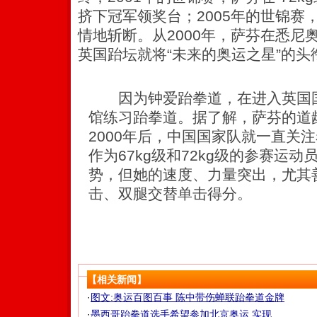
挤下冠军领奖台；2005年的世锦赛
情地斩断。从2000年，萨芬在悉尼
英国跆坛就将“未来的奥运之星”的头
因为钟爱跆拳道，在进入英国国
馆练习跆拳道。据了解，萨芬的道
2000年后，中国国家队就一直关
作为67kg级和72kg级的参赛运
势，但她的速度、力量突出，尤其
击、双腿交替单击得分。
【相关新闻】
·
图文:奥运百图百事 陈中带伤蝉联跆拳道金牌
·
墨西哥跆拳道选手希望参加北京奥运 实现...