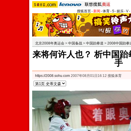
搜狐首页
-
新闻
-
体育
-
S
-
娱乐
-
V
-
北京2008年奥运会
>
中国备战
>
中国跆拳道
>
2008中国跆
来将何许人也？ 析中国跆
手
https://2008.sohu.com
2007年08月01日16:12 搜狐体育