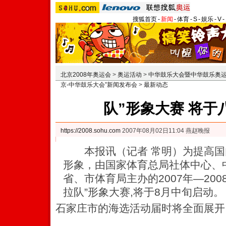
搜狐首页
-
新闻
-
体育
-
S
-
娱乐
-
V
-
北京2008年奥运会
>
奥运活动
>
中华鼓乐大会暨中华鼓乐奥
京-中华鼓乐大会”新闻发布会
>
最新动态
队”形象大赛 将于
https://2008.sohu.com
2007年08月02日11:04 燕赵晚报
本报讯（记者 常明）为提高国
形象，由国家体育总局社体中心、
省、市体育局主办的2007年—20
拉队”形象大赛,将于8月中旬启动。
石家庄市的海选活动届时将全面展开