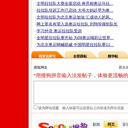
·
文明拉拉队大赛全面启动 将亮相奥运马拉...
·
拉拉队培训工作已启动 大爷大妈赶早为奥...
·
文明拉拉队为北京奥运加油 汇成动人的风...
·
网上签名有望入选奥运拉拉队 刘翔等领衔队长
·
学习外语 奥运拉拉队受训
·
全明星拉拉队赛开始 为08奥运喝彩让世界...
·
为北京奥运呐喊助威 中国明星拉拉队赛11...
我来说两句
全部跟帖
精华帖
匿名
*用搜狗拼音输入法发帖子，体验更流畅的
设为辩论话题
新闻
网页
音