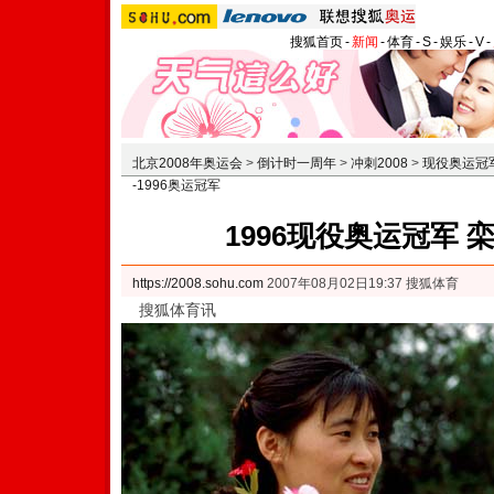
搜狐首页
-
新闻
-
体育
-
S
-
娱乐
-
V
-
北京2008年奥运会
>
倒计时一周年
>
冲刺2008
>
现役奥运冠
-1996奥运冠军
1996现役奥运冠军 
https://2008.sohu.com
2007年08月02日19:37 搜狐体育
搜狐体育讯