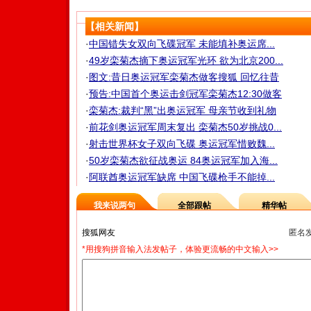
【相关新闻】
·
中国错失女双向飞碟冠军 未能填补奥运席...
·
49岁栾菊杰摘下奥运冠军光环 欲为北京200...
·
图文:昔日奥运冠军栾菊杰做客搜狐 回忆往昔
·
预告:中国首个奥运击剑冠军栾菊杰12:30做客
·
栾菊杰:裁判“黑”出奥运冠军 母亲节收到礼物
·
前花剑奥运冠军周末复出 栾菊杰50岁挑战0...
·
射击世界杯女子双向飞碟 奥运冠军惜败魏...
·
50岁栾菊杰欲征战奥运 84奥运冠军加入海...
·
阿联酋奥运冠军缺席 中国飞碟枪手不能掉...
我来说两句
全部跟帖
精华帖
匿名
*用搜狗拼音输入法发帖子，体验更流畅的中文输入>>