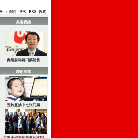
aRen
-
邮件
-
博客
-
BBS
-
搜狗
奥运视频
奥组委详解门票销售
精彩推荐
五龄童抽中七张门票
世界小姐将拍摄奥运MTV