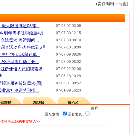
(责任编辑：海盗)
最大限度满足08邮...
07-08-02 03:09
4% 明年需求旺季延至4月
07-07-30 12:15
法需求 奥运期间...
07-07-30 08:10
调查活动启动 持续到5月
07-07-10 18:09
中行"奥运珍藏存单...
07-07-09 08:36
经济型酒店俩月开...
07-07-06 08:02
国驻伊使馆人员招聘需求
07-06-22 02:00
聘
07-06-18 10:29
运报道服务传媒需求(图)
07-05-31 08:52
业总社奥运特刊招...
07-01-09 16:23
全部跟帖
精华帖
辩论区
用户：
匿名发表：
匿名发表：
体验更流畅的中文输入>>