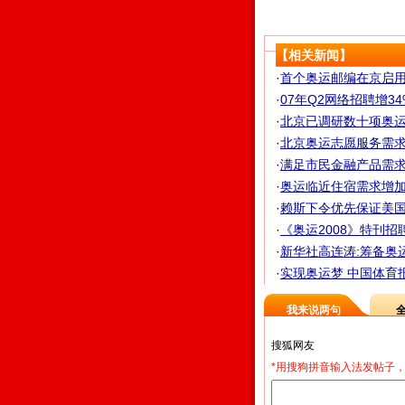
【相关新闻】
·
首个奥运邮编在京启用 
·
07年Q2网络招聘增3
·
北京已调研数十项奥运立
·
北京奥运志愿服务需求
·
满足市民金融产品需求 
·
奥运临近住宿需求增加 
·
赖斯下令优先保证美
·
《奥运2008》特刊招
·
新华社高连涛:筹备奥
·
实现奥运梦 中国体育报
我来说两句
*用搜狗拼音输入法发帖子，