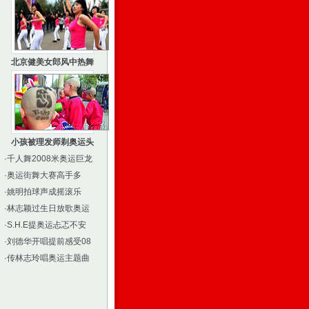
北京健美女郎风中热舞
小孩被理发师剃奥运头
·
千人舞2008米奥运巨龙
·
奥运街舞大赛高手多
·
姚明拍球声成摇滚乐
·
林志颖过生日放歌奥运
·
S.H.E提奥运忐忑不安
·
刘德华开唱提前感受08
·
传林志玲唱奥运主题曲