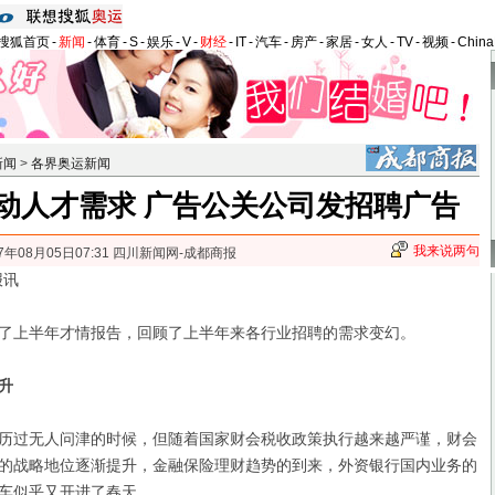
搜狐首页
-
新闻
-
体育
-
S
-
娱乐
-
V
-
财经
-
IT
-
汽车
-
房产
-
家居
-
女人
-
TV
-
视频
-
Chin
新闻
>
各界奥运新闻
动人才需求 广告公关公司发招聘广告
我来说两句
7年08月05日07:31 四川新闻网-成都商报
报讯
上半年才情报告，回顾了上半年来各行业招聘的需求变幻。
升
过无人问津的时候，但随着国家财会税收政策执行越来越严谨，财会
的战略地位逐渐提升，金融保险理财趋势的到来，外资银行国内业务的
车似乎又开进了春天。