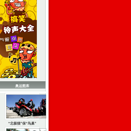
奥运图库
“北极猫”保“鸟巢”