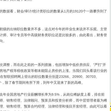
据看，财会/审计/统计类职位的数量从1月的19120个一路攀升到了
级的出纳职位数量并不多，这点对今年的毕业生来说并不乐观。主管
计师、审计专员等中高级财务类职位还是比较多的，由此看出，财务管
向。
调整，而在此之前的一系列措施，包括增加中低价房供应、“严打”开
房地产税等税收政策等都未能阻止房价的上涨。当我们回头看该行业的
智联招聘网上登出的职位数量分别是23266、20900、30703、
4535个，除了春节期间有所下滑，到年中又迎来了新的高峰。
全国房地产行业薪酬增长率为9.5%，从岗位稀缺度上看，排在前
师、销售经理、法律顾问、预算员和投资分析师，而中层管理者最为稀
理、销售经理、预算合约经理、法律经理和项目开发经理。由此可以看