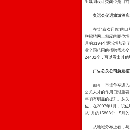
出规划设计类岗位是目前
奥运会促进旅游酒店
在“北京欢迎你”的口
联招聘网上相应的职位增
月的3194个逐渐增加到
业全国范围的招聘需求变化从
24431个，可以看出其
广告公关公司急发招
如今，市场争夺进入品
公关人才的作用日渐重要
年初有明显的提升。从关国
位，在2007年1月，职
从1月的15863个，5月的
从地域分布上看，与旅