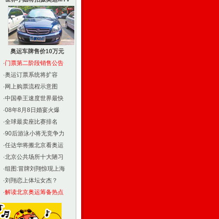
奥运车牌售价10万元
·
门票第二阶段销售公告
·
奥运订票系统将扩容
·
网上购票流程示意图
·
中国拳王速度世界最快
·
08年8月8日婚宴火爆
·
全球最卖座比赛排名
·
90后游泳小将无竞争力
·
任达华将搬北京看奥运
·
北京公共场所十大陋习
·
组图:冒牌刘翔惊现上海
·
刘翔恋上体坛女杰？
·
解读北京奥运筹备热点