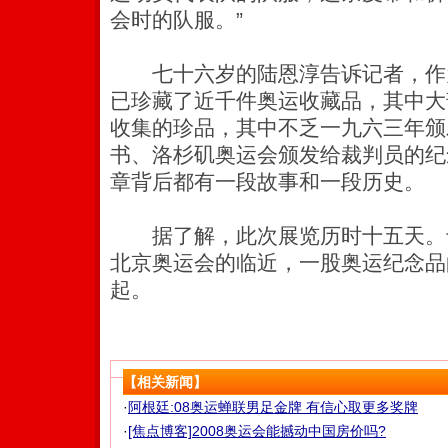
会时的队服。”
七十六岁的陆恩淳告诉记者，作
已珍藏了近千件奥运收藏品，其中大
收集的珍品，其中不乏一九六三年颁
书、洛杉矶奥运会颁发给裁判员的纪
章背后都有一段故事和一段历史。
据了解，此次展览历时十五天。专
北京奥运会的临近，一股奥运纪念品
起。
【相关新闻】
·
阿根廷:08奥运蝉联男足金牌 有信心取更多奖牌
·
[焦点博客]2008奥运会能撼动中国房价吗?