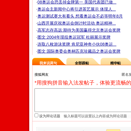
·
08奥运会恐丢掉金牌第一 美国代表团已做...
·
奥运会主新闻中心将引进茶艺展示 体现人...
·
奥运测试赛大有看头 想看奥运会不必等明年8月
·
山西开展庆祝奥运会倒计时活动 奥运精神...
·
高军志存高远:期待为美国赢得北京奥运会奖牌
·
图文:2004年现役奥运冠军 杜丽展示奖牌
·
连取八枚游泳奖牌 肯尼亚神奇小伙08奥运...
·
图文:国际奥委会奥林匹克珍藏品之奥运会奖牌
我来说两句
全部跟帖
精华帖
匿名
*用搜狗拼音输入法发帖子，体验更流畅的
设为辩论话题