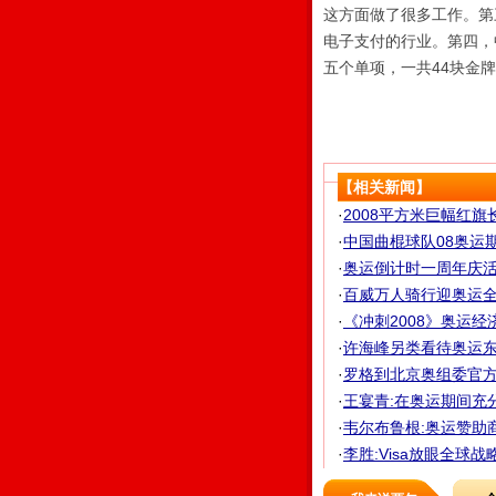
这方面做了很多工作。第
电子支付的行业。第四，
五个单项，一共44块金
【相关新闻】
·
2008平方米巨幅红旗长
·
中国曲棍球队08奥运期
·
奥运倒计时一周年庆活
·
百威万人骑行迎奥运全国
·
《冲刺2008》奥运经
·
许海峰另类看待奥运东道
·
罗格到北京奥组委官方网
·
王宴青:在奥运期间充
·
韦尔布鲁根:奥运赞助
·
李胜:Visa放眼全球