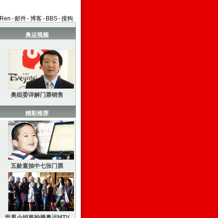
aRen
-
邮件
-
博客
-
BBS
-
搜狗
奥运视频
奥组委详解门票销售
精彩推荐
五龄童抽中七张门票
世界小姐将拍摄奥运MTV