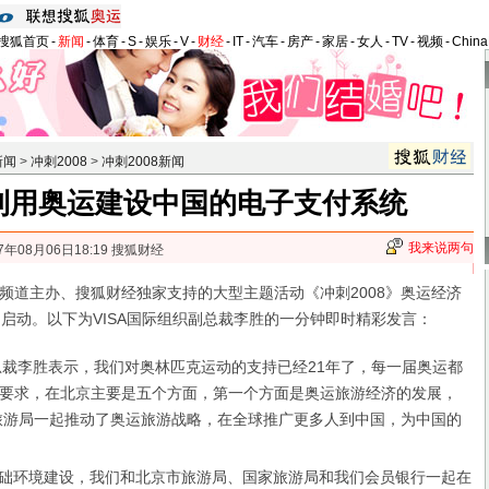
搜狐首页
-
新闻
-
体育
-
S
-
娱乐
-
V
-
财经
-
IT
-
汽车
-
房产
-
家居
-
女人
-
TV
-
视频
-
Chin
新闻
>
冲刺2008
>
冲刺2008新闻
利用奥运建设中国的电子支付系统
我来说两句
7年08月06日18:19 搜狐财经
主办、搜狐财经独家支持的大型主题活动《冲刺2008》奥运经济
日启动。以下为VISA国际组织副总裁李胜的一分钟即时精彩发言：
裁李胜表示，我们对奥林匹克运动的支持已经21年了，每一届奥运都
要求，在北京主要是五个方面，第一个方面是奥运旅游经济的发展，
家旅游局一起推动了奥运旅游战略，在全球推广更多人到中国，为中国的
础环境建设，我们和北京市旅游局、国家旅游局和我们会员银行一起在