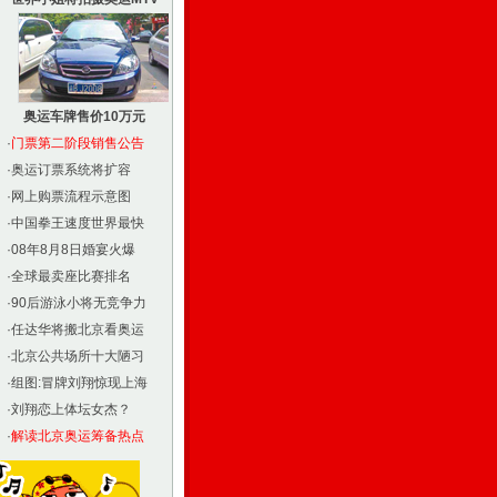
奥运车牌售价10万元
·
门票第二阶段销售公告
·
奥运订票系统将扩容
·
网上购票流程示意图
·
中国拳王速度世界最快
·
08年8月8日婚宴火爆
·
全球最卖座比赛排名
·
90后游泳小将无竞争力
·
任达华将搬北京看奥运
·
北京公共场所十大陋习
·
组图:冒牌刘翔惊现上海
·
刘翔恋上体坛女杰？
·
解读北京奥运筹备热点