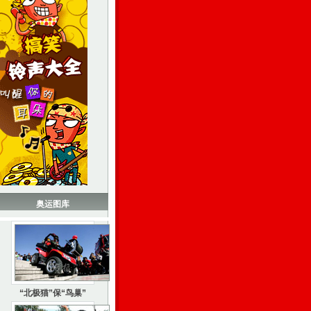
奥运图库
“北极猫”保“鸟巢”