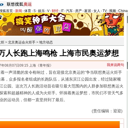
搜狐首页
-
新闻
-
体育
-
S
-
娱乐
-
V
-
财经
-
IT
-
汽车
-
房产
-
家居
-
女人
-
TV
-
视频
-
Chin
火炬
>
北京奥运会火炬手
>
地方动态
万人长跑上海鸣枪 上海市民奥运梦想
我来说两句
7年08月07日09:15 上海《青年报》
着一声清脆的发令枪响过，旨在迎接北京奥运的“争当联想奥运火炬手
帷幕，众多报名者组成的长跑队伍，从浦东滨江公园出发，经过陆家嘴
江公园。这次万人长跑活动旨在吸引最大范围内的人群参加联想奥运火
探索和超越精神的人成为火炬手。
怀揣着奥运梦想，市民们不管天气多
业的运动员，但都一直坚持到了最后。
(责任编辑：迎迎)