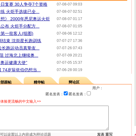
日复赛 30人争夺7个资格
07-08-07 09:03
 火炬手选拔已全...
07-08-07 02:51
梦想》 2000年悉尼奥运火炬
07-08-07 01:17
布 火炬手分配方...
07-08-07 01:05
第一批客人(组图)
07-08-06 12:12
训结束 沈崇星长跑训练
07-07-27 17:36
长跑运动员真挚友...
07-07-26 07:43
 过海北上继续奥...
07-07-09 20:21
利奥运健康大使”
07-07-05 15:37
74岁翁依伯仍想当...
07-06-28 00:19
全部跟帖
精华帖
辩论区
用户：
匿名发表：
匿名发表：
体验更流畅的中文输入>>