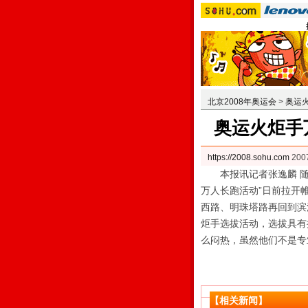
北京2008年奥运会
>
奥运
奥运火炬手
https://2008.sohu.com
200
本报讯记者张逸麟 随
万人长跑活动”日前拉开
西路、明珠塔路再回到滨
炬手选拔活动，选拔具有
么闷热，虽然他们不是专
【相关新闻】