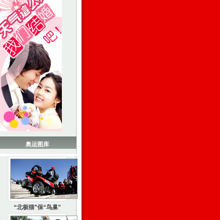
奥运图库
“北极猫”保“鸟巢”