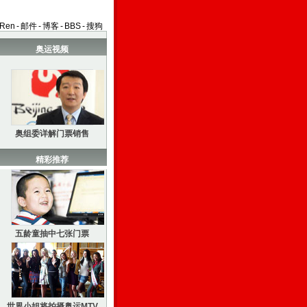
aRen
-
邮件
-
博客
-
BBS
-
搜狗
奥运视频
奥组委详解门票销售
精彩推荐
五龄童抽中七张门票
世界小姐将拍摄奥运MTV