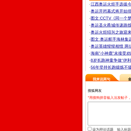
·
江西奥运火炬手选拔今
·
奥运开闭幕式将开始排练
·
图文:CCTV《同一个
·
奥运圣火甬城传递路线公
·
奥运火炬绍兴之旅迎来
·
图文:奥运舵手海林集
·
奥运英雄惺惺相惜 两位
·
海南"小神鹿"未接受劝阻
·
8岁长跑神童争做“伊
·
56年坚持长跑锻炼不辍 
我来说两句
*用搜狗拼音输入法发帖子，
设为辩论话题