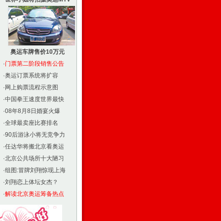
奥运车牌售价10万元
·
门票第二阶段销售公告
·
奥运订票系统将扩容
·
网上购票流程示意图
·
中国拳王速度世界最快
·
08年8月8日婚宴火爆
·
全球最卖座比赛排名
·
90后游泳小将无竞争力
·
任达华将搬北京看奥运
·
北京公共场所十大陋习
·
组图:冒牌刘翔惊现上海
·
刘翔恋上体坛女杰？
·
解读北京奥运筹备热点