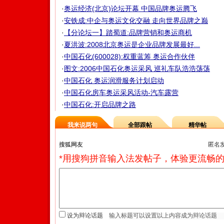
·
奥运经济(北京)论坛开幕 中国品牌奥运腾飞
·
安铁成:中企与奥运文化交融 走向世界品牌之巅
·
【分论坛一】踏蜀道:品牌营销和奥运商机
·
夏洪波:2008北京奥运是企业品牌发展最好...
·
中国石化(600028):权重蓝筹 奥运合作伙伴
·
图文:2006中国石化奥运采风 巡礼车队浩浩荡荡
·
中国石化 奥运润滑服务计划启动
·
中国石化房车奥运采风活动-汽车露营
·
中国石化:开启品牌之路
我来说两句
全部跟帖
精华帖
匿名
*用搜狗拼音输入法发帖子，体验更流畅的
设为辩论话题