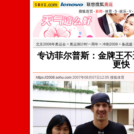
搜狐首页
-
新闻
-
体育
-
S
-
娱乐
-
V
-
北京2008年奥运会
>
奥运倒计时一周年
>
冲刺2008
>
备战篇
专访菲尔普斯：金牌王不遥
更快
https://2008.sohu.com
2007年08月07日12:05 搜狐体育