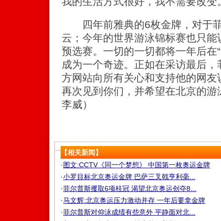
我的生活方式很好，我不需要改变。
四年前雅典的6枚金牌，对于菲
云；今年的世界游泳锦标赛也只能
预选赛。一切的一切都将一年后在“
成为一个奇迹。正如在采访最后，
方网站向所有关心和支持他的网友
再次见到你们，并希望在北京的游
李威）
【相关新闻】
·
图文:CCTV《同一个梦想》 中国第一枚奥运金牌
·
小罗目标北京奥运金牌 巴萨三叉戟亨利毫...
·
菲尔普斯攫取6项桂冠 渴望北京奥运创夺8...
·
马文辉:北京奥运压力激动并存 一年后要拿金牌
·
菲尔普斯对仰泳成绩有些意外 平静面对北...