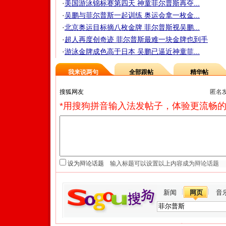
·
美国游泳锦标赛第四天 神童菲尔普斯再夺...
·
吴鹏与菲尔普斯一起训练 奥运会拿一枚金...
·
北京奥运目标摘八枚金牌 菲尔普斯视吴鹏...
·
超人再度创奇迹 菲尔普斯最难一块金牌也到手
·
游泳金牌成色高于日本 吴鹏已逼近神童菲...
我来说两句
全部跟帖
精华帖
匿名
*用搜狗拼音输入法发帖子，体验更流畅的
设为辩论话题
新闻
网页
音