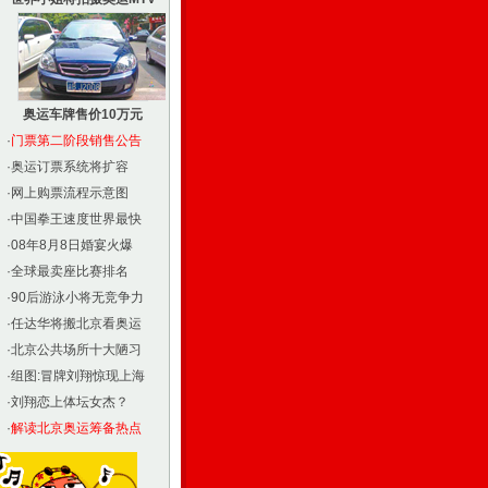
奥运车牌售价10万元
·
门票第二阶段销售公告
·
奥运订票系统将扩容
·
网上购票流程示意图
·
中国拳王速度世界最快
·
08年8月8日婚宴火爆
·
全球最卖座比赛排名
·
90后游泳小将无竞争力
·
任达华将搬北京看奥运
·
北京公共场所十大陋习
·
组图:冒牌刘翔惊现上海
·
刘翔恋上体坛女杰？
·
解读北京奥运筹备热点