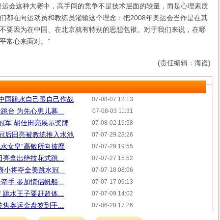
运会这种大赛中，高手间的竞争不是技术层面的较量，而是心理素质
们都在向运动员和教练员灌输这个理念：把2008年奥运会当作是在其
不要因为在中国、在北京就有特别的思想包袱。对于我们来说，在哪
平常心来面对。”
(责任编辑：海盗)
:中国跳水自己跟自己作战
07-08-07 12:13
台 为先心患儿募...
07-08-03 11:31
运冠军 胡佳田亮展示奖牌
07-08-02 19:58
夺冠后田亮被教练推入水池
07-07-29 23:26
跳水女皇”高敏所向披靡
07-07-29 19:55
亮拿出绝技花式跳...
07-07-27 15:52
裔小将夺全美跳水冠...
07-07-18 08:06
手 参加情侣帆船...
07-07-17 09:13
跳水王子要赶超体...
07-07-09 14:02
售奥运金盘签到手...
07-06-28 17:26