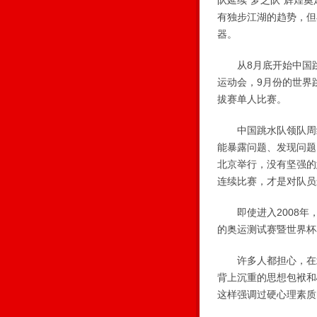
队延续“梦之队”辉煌
有独步江湖的趋势，但
器。
从8月底开始中国跳水
运动会，9月份的世界
拔赛单人比赛。
中国跳水队领队周继
能暴露问题、发现问题
北京举行，没有坚强的
连续比赛，才是对队员
即使进入2008年，
的奥运测试赛暨世界杯
许多人都担心，在北
背上沉重的思想包袱和
这样强调过硬心理素质