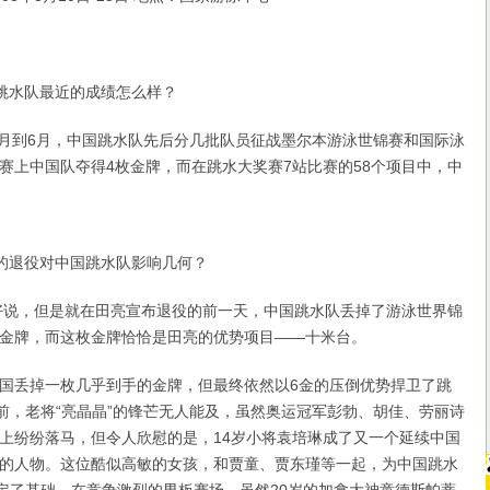
国跳水队最近的成绩怎么样？
3月到6月，中国跳水队先后分几批队员征战墨尔本游泳世锦赛和国际泳
赛上中国队夺得4枚金牌，而在跳水大奖赛7站比赛的58个项目中，中
。
亮的退役对中国跳水队影响几何？
好说，但是就在田亮宣布退役的前一天，中国跳水队丢掉了游泳世界锦
金牌，而这枚金牌恰恰是田亮的优势项目——十米台。
丢掉一枚几乎到手的金牌，但最终依然以6金的压倒优势捍卫了跳
目前，老将“亮晶晶”的锋芒无人能及，虽然奥运冠军彭勃、胡佳、劳丽诗
上纷纷落马，但令人欣慰的是，14岁小将袁培琳成了又一个延续中国
的人物。这位酷似高敏的女孩，和贾童、贾东瑾等一起，为中国跳水