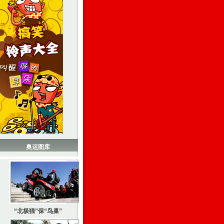
奥运图库
“北极猫”保“鸟巢”