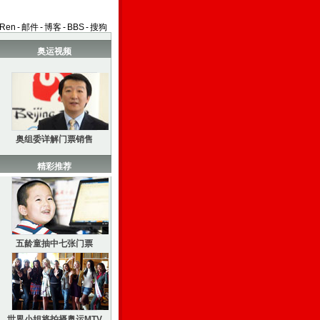
aRen
-
邮件
-
博客
-
BBS
-
搜狗
奥运视频
奥组委详解门票销售
精彩推荐
五龄童抽中七张门票
世界小姐将拍摄奥运MTV