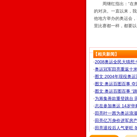
周继红指出：“在奥
的对决。一直以来，我
他地方举办的奥运会，
里比赛都一样，都要以
【相关新闻】
·
2008奥运全民大猜想
·
奥运冠军田亮重返十米跳
·
图文:2004年现役奥
·
图文:奥运百图百事 
·
图文:奥运百图百事 “
·
为筹集善款重登跳台 田
·
志在参加奥运 14岁华
·
田亮叶一茜为奥运浪漫牵
·
田亮亿万身价进军房产 
·
田亮退役后人气更旺 签