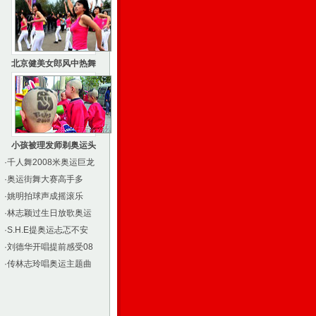
北京健美女郎风中热舞
小孩被理发师剃奥运头
·
千人舞2008米奥运巨龙
·
奥运街舞大赛高手多
·
姚明拍球声成摇滚乐
·
林志颖过生日放歌奥运
·
S.H.E提奥运忐忑不安
·
刘德华开唱提前感受08
·
传林志玲唱奥运主题曲