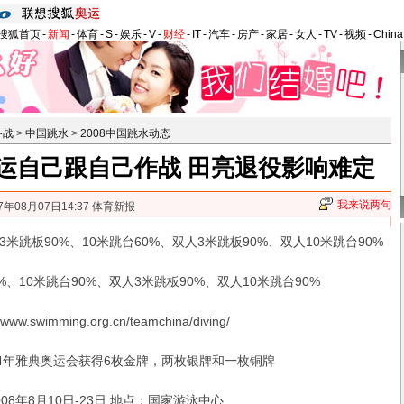
搜狐首页
-
新闻
-
体育
-
S
-
娱乐
-
V
-
财经
-
IT
-
汽车
-
房产
-
家居
-
女人
-
TV
-
视频
-
Chin
备战
>
中国跳水
>
2008中国跳水动态
运自己跟自己作战 田亮退役影响难定
我来说两句
7年08月07日14:37 体育新报
板90%、10米跳台60%、双人3米跳板90%、双人10米跳台90%
10米跳台90%、双人3米跳板90%、双人10米跳台90%
swimming.org.cn/teamchina/diving/
年雅典奥运会获得6枚金牌，两枚银牌和一枚铜牌
年8月10日-23日 地点：国家游泳中心