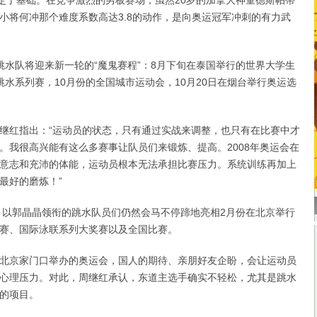
奠定了基础。在竞争激烈的男板赛场，虽然20岁的加拿大神童德斯帕蒂
小将何冲那个难度系数高达3.8的动作，是向奥运冠军冲刺的有力武
队将迎来新一轮的“魔鬼赛程”：8月下旬在泰国举行的世界大学生
跳水系列赛，10月份的全国城市运动会，10月20日在烟台举行奥运选
红指出：“运动员的状态，只有通过实战来调整，也只有在比赛中才
。我很高兴能有这么多赛事让队员们来锻炼、提高。2008年奥运会在
意志和充沛的体能，运动员根本无法承担比赛压力。系统训练再加上
最好的磨炼！”
以郭晶晶领衔的跳水队员们仍然会马不停蹄地亮相2月份在北京举行
赛、国际泳联系列大奖赛以及全国比赛。
京家门口举办的奥运会，国人的期待、亲朋好友企盼，会让运动员
心理压力。对此，周继红承认，东道主选手确实不轻松，尤其是跳水
的项目。