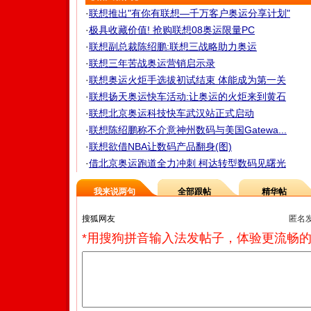
·
联想推出"有你有联想—千万客户奥运分享计划"
·
极具收藏价值! 抢购联想08奥运限量PC
·
联想副总裁陈绍鹏:联想三战略助力奥运
·
联想三年苦战奥运营销启示录
·
联想奥运火炬手选拔初试结束 体能成为第一关
·
联想扬天奥运快车活动:让奥运的火炬来到黄石
·
联想北京奥运科技快车武汉站正式启动
·
联想陈绍鹏称不介意神州数码与美国Gatewa...
·
联想欲借NBA让数码产品翻身(图)
·
借北京奥运跑道全力冲刺 柯达转型数码见曙光
我来说两句
全部跟帖
精华帖
匿名
*用搜狗拼音输入法发帖子，体验更流畅的