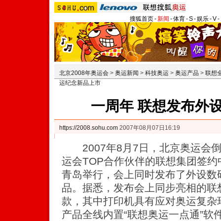
搜狐首页
-
新闻
-
体育
-
S
-
娱乐
-
V
-
北京2008年奥运会
>
奥运新闻
>
科技奥运
>
奥运产品
>
联想
运纪念新品上市
一周年 联想发布外
https://2008.sohu.com
2007年08月07日16:19
2007年8月7日，北京奥运会
运会TOP合作伙伴的联想集团签
青岛举行，会上同时发布了外设数
品。据悉，发布会上同步亮相的联
款，其中打印机具有应对奥运复杂环
产品全线内置“联想奥运一点通”软