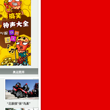
奥运图库
“北极猫”保“鸟巢”