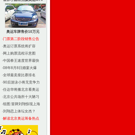
奥运车牌售价10万元
·
门票第二阶段销售公告
·
奥运订票系统将扩容
·
网上购票流程示意图
·
中国拳王速度世界最快
·
08年8月8日婚宴火爆
·
全球最卖座比赛排名
·
90后游泳小将无竞争力
·
任达华将搬北京看奥运
·
北京公共场所十大陋习
·
组图:冒牌刘翔惊现上海
·
刘翔恋上体坛女杰？
·
解读北京奥运筹备热点