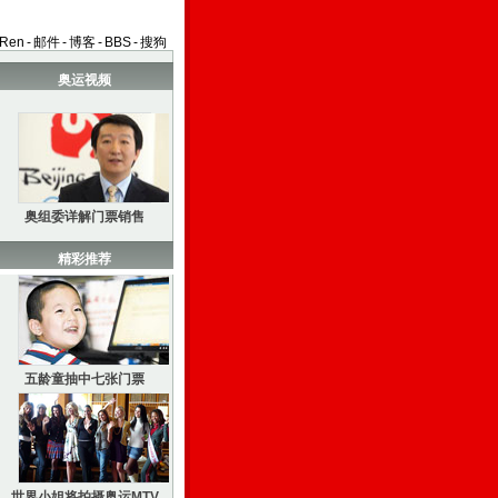
aRen
-
邮件
-
博客
-
BBS
-
搜狗
奥运视频
奥组委详解门票销售
精彩推荐
五龄童抽中七张门票
世界小姐将拍摄奥运MTV