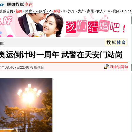
搜狐首页
-
新闻
-
体育
-
S
-
娱乐
-
V
-
财经
-
IT
-
汽车
-
房产
-
家居
-
女人
-
TV
-
视频
-
Chin
图库
奥运倒计时一周年 武警在天安门站岗
我来说两句
7年08月07日22:46 搜狐体育