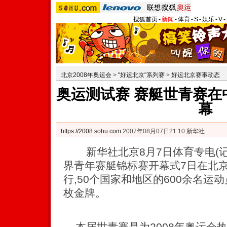
搜狐首页
-
新闻
-
体育
-
S
-
娱乐
-
V
-
北京2008年奥运会
>
"好运北京"系列赛
>
好运北京赛事动态
奥运测试赛 赛艇世青赛在
幕
https://2008.sohu.com
2007年08月07日21:10 新华社
新华社北京8月7日体育专电(记者
界青年赛艇锦标赛开幕式7日在北
行,50个国家和地区的600余名运
枚金牌。
本届世青赛是为2008年奥运会热