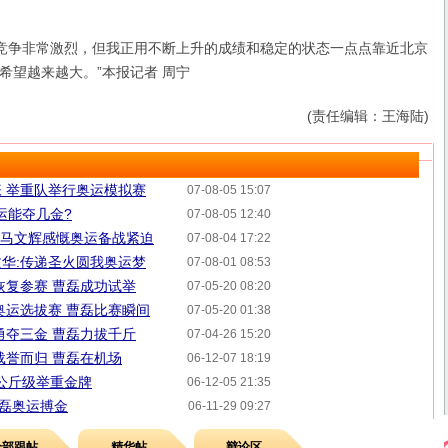
争非常激烈，但我正用不断上升的成绩和稳定的状态一点点靠近北京
希望越来越大。”本报记者 周宁
(责任编辑：王海陆)
 举重队举行奥运模拟赛
07-08-05 15:07
运能夺几金?
07-08-05 12:40
8 马文辉感慨奥运备战紧迫
07-08-04 17:22
华:传递圣火圆我奥运梦
07-08-01 08:53
恢复参赛 曹磊成功试举
07-05-20 08:20
奥运选拔赛 曹磊比赛瞬间
07-05-20 01:38
勇夺三金 曹磊力拔千斤
07-04-26 15:20
载誉而归 曹磊在机场
06-12-07 18:19
5公斤级举重金牌
06-12-05 21:35
曹磊奥运搏金
06-11-29 09:27
全部跟帖
精华帖
辩论区