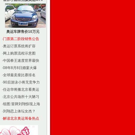
奥运车牌售价10万元
·
门票第二阶段销售公告
·
奥运订票系统将扩容
·
网上购票流程示意图
·
中国拳王速度世界最快
·
08年8月8日婚宴火爆
·
全球最卖座比赛排名
·
90后游泳小将无竞争力
·
任达华将搬北京看奥运
·
北京公共场所十大陋习
·
组图:冒牌刘翔惊现上海
·
刘翔恋上体坛女杰？
·
解读北京奥运筹备热点