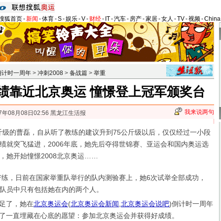
搜狐首页
-
新闻
-
体育
-
S
-
娱乐
-
V
-
财经
-
IT
-
汽车
-
房产
-
家居
-
女人
-
TV
-
视频
-
Chin
倒计时一周年
>
冲刺2008
>
备战篇
>
举重
绩靠近北京奥运 憧憬登上冠军颁奖台
我来说两句
7年08月08日02:56 黑龙江生活报
级的曹磊，自从听了教练的建议升到75公斤级以后，仅仅经过一小段
绩就突飞猛进，2006年底，她先后夺得世锦赛、亚运会和国内奥运选
，她开始憧憬2008北京奥运……
，日前在国家举重队举行的队内测验赛上，她6次试举全部成功，
队员中只有包括她在内的两个人。
足了，她在
北京奥运会
(
北京奥运会新闻
,
北京奥运会说吧
)
倒计时一周年
了一直埋藏在心底的愿望：参加北京奥运会并获得好成绩。