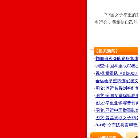
“中国女子举重的竞
奥运会，我相信自己的
【相关新闻】
·
刘鹏当观众队员很紧张
·
调查:中国举重队08奥
·
视频:举重队冲刺200
·
全运会举重四连冠崔文
·
图文:奥运名将刘春红
·
图文:全国女举锦标赛
·
图文:举重亚锦赛曹磊
·
图文:亚运中国举重队
·
图文:曹磊摘取女子7
·
“中考”全面练兵寄望
我来说两句