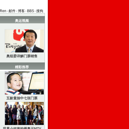
aRen
-
邮件
-
博客
-
BBS
-
搜狗
奥运视频
奥组委详解门票销售
精彩推荐
五龄童抽中七张门票
世界小姐将拍摄奥运MTV