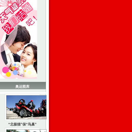
奥运图库
“北极猫”保“鸟巢”