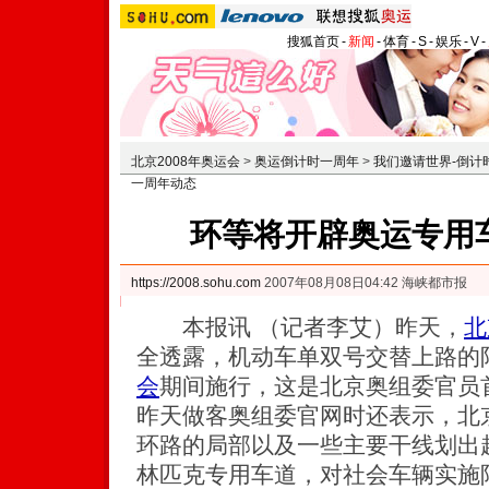
搜狐首页
-
新闻
-
体育
-
S
-
娱乐
-
V
-
北京2008年奥运会
>
奥运倒计时一周年
>
我们邀请世界-倒计
一周年动态
环等将开辟奥运专用车
https://2008.sohu.com
2007年08月08日04:42 海峡都市报
本报讯 （记者李艾）昨天，
北
全透露，机动车单双号交替上路的
会
期间施行，这是北京奥组委官员
昨天做客奥组委官网时还表示，北
环路的局部以及一些主要干线划出超
林匹克专用车道，对社会车辆实施