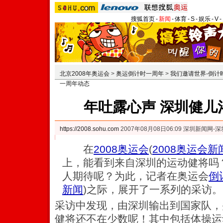
搜狐首页
-
新闻
-
体育
-
S
-
娱乐
-
V
-
北京2008年奥运会
>
奥运倒计时一周年
>
我们邀请世界-倒计
一周年动态
年吐露心声 深圳健儿
https://2008.sohu.com
2007年08月08日06:09 深圳新闻网-
在
2008奥运会
(
2008奥运会新
上，能看到来自深圳的运动健将吗
人期待呢？为此，记者在奥运会
倒
新闻
)
之际，展开了一系列的采访。
采访中发现，由深圳输出到国家队，
健将还不在少数呢！其中包括体操运