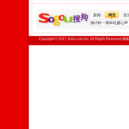
新闻
网页
音
Copyright © 2017 Sohu.com Inc. All Rights Reserved