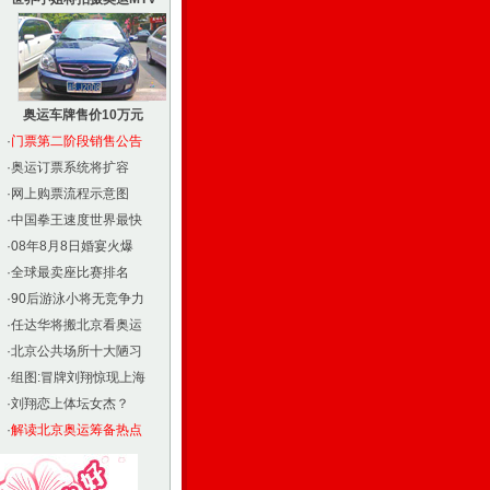
奥运车牌售价10万元
·
门票第二阶段销售公告
·
奥运订票系统将扩容
·
网上购票流程示意图
·
中国拳王速度世界最快
·
08年8月8日婚宴火爆
·
全球最卖座比赛排名
·
90后游泳小将无竞争力
·
任达华将搬北京看奥运
·
北京公共场所十大陋习
·
组图:冒牌刘翔惊现上海
·
刘翔恋上体坛女杰？
·
解读北京奥运筹备热点