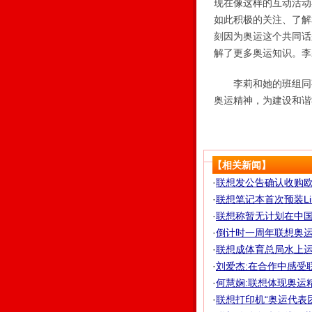
现在像这样的互动活动
如此积极的关注、了解
刻因为奥运这个共同话
解了更多奥运知识。李
李莉和她的班组同事
奥运精神，为建设和谐
【相关新闻】
·
联想发公告确认收购欧洲Pa
·
联想笔记本首次预装Li
·
联想称暂无计划在中国市
·
倒计时一周年联想奥
·
联想成体育总局水上
·
刘爱杰:在合作中感受
·
何慧娴:联想体现奥运
·
联想打印机“奥运代表