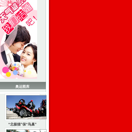
奥运图库
“北极猫”保“鸟巢”