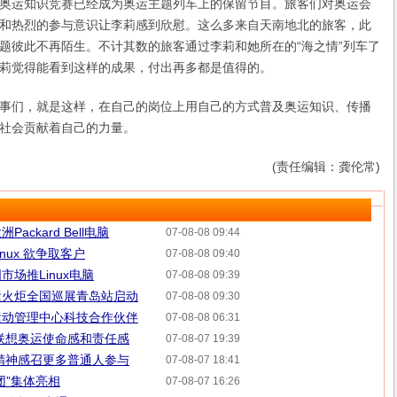
奥运知识竞赛已经成为奥运主题列车上的保留节目。旅客们对奥运会
和热烈的参与意识让李莉感到欣慰。这么多来自天南地北的旅客，此
题彼此不再陌生。不计其数的旅客通过李莉和她所在的“海之情”列车了
莉觉得能看到这样的成果，付出再多都是值得的。
们，就是这样，在自己的岗位上用自己的方式普及奥运知识、传播
社会贡献着自己的力量。
(责任编辑：龚伦常)
ckard Bell电脑
07-08-08 09:44
nux 欲争取客户
07-08-08 09:40
场推Linux电脑
07-08-08 09:39
运火炬全国巡展青岛站启动
07-08-08 09:30
运动管理中心科技合作伙伴
07-08-08 06:31
联想奥运使命感和责任感
07-08-07 19:39
精神感召更多普通人参与
07-08-07 18:41
团”集体亮相
07-08-07 16:26