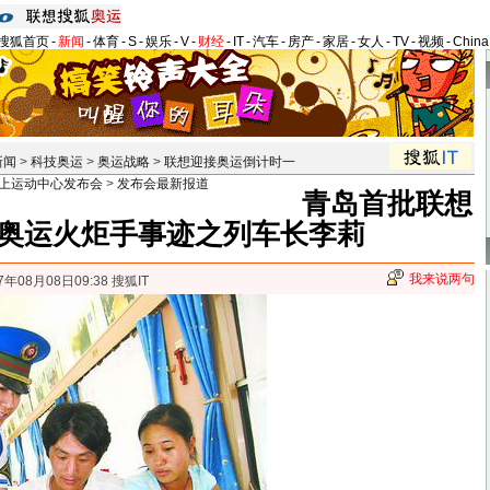
搜狐首页
-
新闻
-
体育
-
S
-
娱乐
-
V
-
财经
-
IT
-
汽车
-
房产
-
家居
-
女人
-
TV
-
视频
-
Chin
新闻
>
科技奥运
>
奥运战略
>
联想迎接奥运倒计时一
上运动中心发布会
>
发布会最新报道
青岛首批联想
奥运火炬手事迹之列车长李莉
我来说两句
7年08月08日09:38 搜狐IT