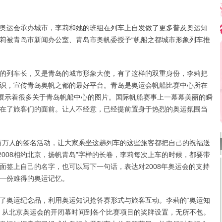
运会承办城市，李莉和她的班组在列车上自发做了更多普及奥运知
莉被青岛市新闻办公室、青岛市奥帆委授予“帆船之都城市形象列车推
列车长，又是青岛的城市形象大使，有了这样的双重身份，李莉把
识，宣传青岛奥帆之都的最好平台。青岛是奥运会帆船比赛中心所在
里展示着很多关于青岛帆船中心的图片。国际帆船赛事上一幕幕美丽的瞬
在了旅客们的面前。让人不经意，已经提前置身于热烈的奥运氛围当
万人的签名活动，让大家乘坐这趟列车的这些旅客都把自己的祝福送
“2008相约北京，扬帆青岛”字样的长卷，李莉每次上车的时候，都要带
面签上自己的名字，也可以写下一句话，表达对2008年奥运会的支持
一份难得的奥运记忆。
奥运纪念品，利用奥运知识抢答赛形式与旅客互动。李莉的“奥运知
，从北京奥运会的开闭幕时间到各个比赛项目的奖牌设置，无所不包。