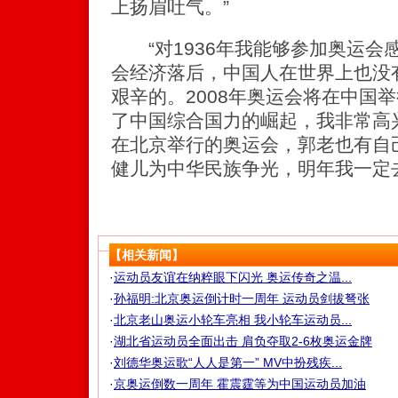
上扬眉吐气。”
“对1936年我能够参加奥运会
会经济落后，中国人在世界上也没
艰辛的。2008年奥运会将在中国
了中国综合国力的崛起，我非常高
在北京举行的奥运会，郭老也有自
健儿为中华民族争光，明年我一定
【相关新闻】
·
运动员友谊在纳粹眼下闪光 奥运传奇之温...
·
孙福明:北京奥运倒计时一周年 运动员剑拔弩张
·
北京老山奥运小轮车亮相 我小轮车运动员...
·
湖北省运动员全面出击 肩负夺取2-6枚奥运金牌
·
刘德华奥运歌“人人是第一” MV中扮残疾...
·
京奥运倒数一周年 霍震霆等为中国运动员加油