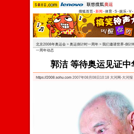
搜狐首页
-
新闻
-
体育
-
S
-
娱乐
-
V
-
北京2008年奥运会
>
奥运倒计时一周年
>
我们邀请世界-倒计
一周年动态
郭洁 等待奥运见证中
https://2008.sohu.com
2007年08月08日10:18 大河网-大河报