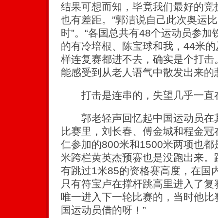
结果可想而知，毕竟我们最好的竞
也有差距。”郭洁说自己此次奥运比
时”。“各国总共有48个运动员参
的有冷培根、陈宝球和我，44米
样连复赛都进不去，确实是个打击。
能感受到从老人语气中散发出来的
打击是连串的，失望几乎一直
郭老轻声回忆起中国运动员在其他
比赛里，刘长春、傅金城和程金冠
仁参加的800米和1500米两项也
米跨栏黄英杰预赛也是没跑出来。
有跳过1米85的资格赛高度，在国
只有符宝卢在撑杆跳高里进入了复
唯一进入下一轮比赛的，当时他比
国运动员借的呀！”