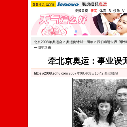
搜狐首页
-
新闻
-
体育
-
S
-
娱乐
-
V
-
北京2008年奥运会
>
奥运倒计时一周年
>
我们邀请世界-倒计
一周年动态
牵北京奥运：事业误无
https://2008.sohu.com
2007年08月08日10:42 西安晚报