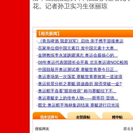
花。记者孙卫实习生张丽琼
【相关新闻】
·
《青岛啤酒 我是冠军》启动 亲子携手迎接奥运
·
百家单位倡中国元素日 发中国元素十大奥...
·
金牌教练李永波踌躇满志 奥运会最操心的...
·
08年奥运代表团团长会开幕 北京奥运请NOC检阅
·
中国鼓敲开奥运测试赛 赛艇世青赛今日正...
·
奥运赛场第一次荡桨 赛艇世青赛掀第一道波浪
·
奥运前景分析之赛艇:路途曲折 能否突破一金?
·
奥运舵手喜看"眼前收获" 称与赛艇结下不...
·
奥运赛艇史上的传奇人物——斯蒂芬·雷德...
·
图文:奥运舵手海林集训结束 赛艇进行日光浴
我来说两句
全部跟帖
精华帖
匿名