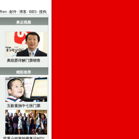
aRen
-
邮件
-
博客
-
BBS
-
搜狗
奥运视频
奥组委详解门票销售
精彩推荐
五龄童抽中七张门票
世界小姐将拍摄奥运MTV