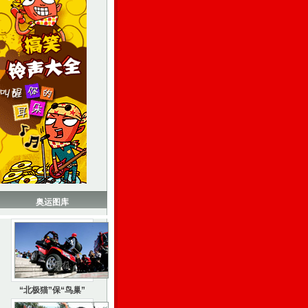
奥运图库
“北极猫”保“鸟巢”