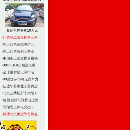
奥运车牌售价10万元
·
门票第二阶段销售公告
·
奥运订票系统将扩容
·
网上购票流程示意图
·
中国拳王速度世界最快
·
08年8月8日婚宴火爆
·
全球最卖座比赛排名
·
90后游泳小将无竞争力
·
任达华将搬北京看奥运
·
北京公共场所十大陋习
·
组图:冒牌刘翔惊现上海
·
刘翔恋上体坛女杰？
·
解读北京奥运筹备热点