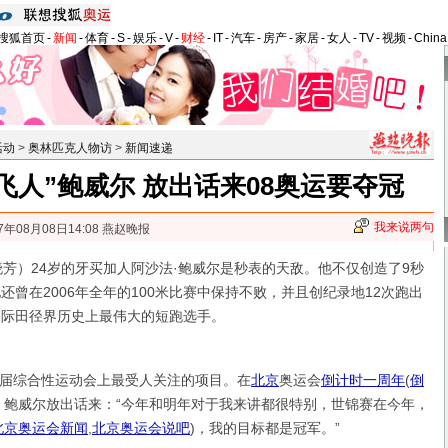
搜狐首页
-
新闻
-
体育
-
S
-
娱乐
-
V
-
财经
-
IT
-
汽车
-
房产
-
家居
-
女人
-
TV
-
视频
-
Chin
活动
>
奥林匹克人物访
>
新闻速递
飞人”鲍威尔 放出话来08奥运要夺冠
我来说两句
7年08月08日14:08 燕赵晚报
）24岁的牙买加人阿沙法·鲍威尔是秒表的天敌。他不仅创造了9秒
还曾在2006年全年的100米比赛中保持不败，并且创纪录地12次跑出
国际田径界历史上最伟大的短跑选手。
综合性运动会上最受人关注的项目。在
北京
奥运会
倒计时一周年
(
倒
，鲍威尔放出话来：“今年和明年对于我来讲都很特别，世锦赛在今年，
北京奥运会新闻
,
北京奥运会说吧
)
，我的目标都是冠军。”