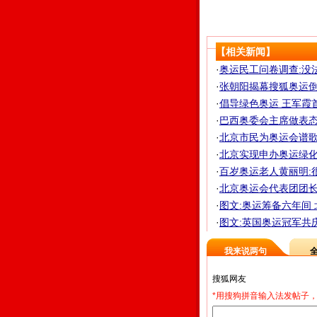
【相关新闻】
·
奥运民工问卷调查:没
·
张朝阳揭幕搜狐奥运倒计
·
倡导绿色奥运 王军霞首
·
巴西奥委会主席做表态 
·
北京市民为奥运会谱歌曲
·
北京实现申办奥运绿化承
·
百岁奥运老人黄丽明:
·
北京奥运会代表团团长会
·
图文:奥运筹备六年间
·
图文:英国奥运冠军共
我来说两句
*用搜狗拼音输入法发帖子，