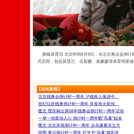
搜狐体育讯 北京时间8月8日，在北京奥运会倒计
式启用，包括莫慧兰、吉新鹏、奎媛媛等体育明星做客
【相关新闻】
·
北京残奥会倒计时一周年 沪残疾人体训中...
·
世纪坛庆残奥倒计时一周年 并发布火炬传...
·
图文:贾庆林出席08年残奥会倒计时一周年活动
·
一举一动牵动人心 倒计时一周年数"鸟巢"始末
·
图文:北京庆祝倒计时一周年 从鸟巢看水立方
·
组图:奥运倒计时一周年 灯光为"鸟巢"披彩衣