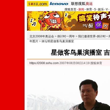
搜狐首页
-
新闻
-
体育
-
S
-
娱乐
-
V
-
北京2008年奥运会
>
倒计时一周年
>
我们邀请世界-倒计时一
年图片
>
体坛明星做客鸟巢演播室
星做客鸟巢演播室 
https://2008.sohu.com
2007年08月08日14:19 搜狐体育