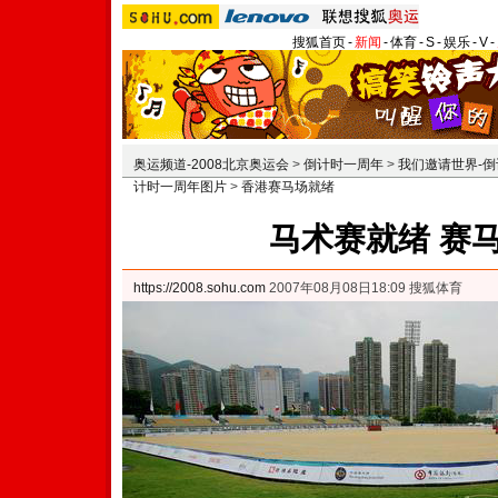
搜狐首页
-
新闻
-
体育
-
S
-
娱乐
-
V
-
奥运频道-2008北京奥运会
>
倒计时一周年
>
我们邀请世界-
计时一周年图片
>
香港赛马场就绪
马术赛就绪 赛
https://2008.sohu.com
2007年08月08日18:09 搜狐体育