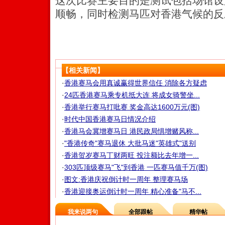
这次比赛主要目的是测试包括场馆设
顺畅，同时检测马匹对香港气候的反
【相关新闻】
·
香港赛马会用真诚赢得世界信任 消除各方疑虑
·
24匹香港赛马乘专机抵大连 将成女骑警坐...
·
香港举行赛马打吡赛 奖金高达1600万元(图)
·
时代中国香港赛马日情况介绍
·
香港马会冀增赛马日 港民政局惧增赌风称...
·
"香港传奇"赛马退休 大批马迷"英雄式"送别
·
香港贺岁赛马丁财两旺 投注额比去年增一...
·
303匹顶级赛马"飞"到香港 一匹赛马值千万(图)
·
图文:香港庆祝倒计时一周年 整理赛马场
·
香港迎接奥运倒计时一周年 精心准备"马不...
我来说两句
全部跟帖
精华帖